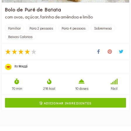
Bolo de Puré de Batata
com ovos, açúcar, farinha de amêndoa e limão
Familiar
Para 2 pessoas
Para 4 pessoas
Sobremesa
Baixas Calorias
By
Maggi
70 min
218 kcal
10 doses
Fácil
ADICIONAR INGREDIENTES
