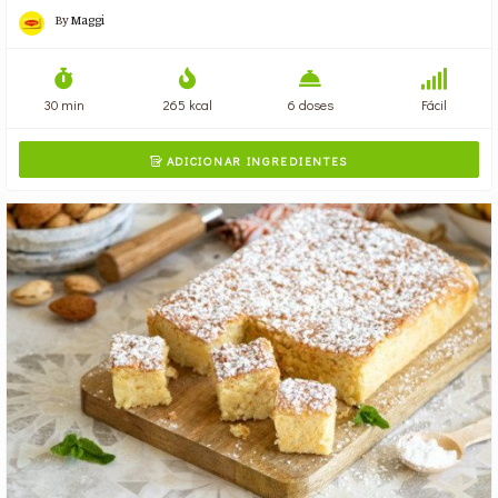
By
Maggi
30 min
265 kcal
6 doses
Fácil
ADICIONAR INGREDIENTES
