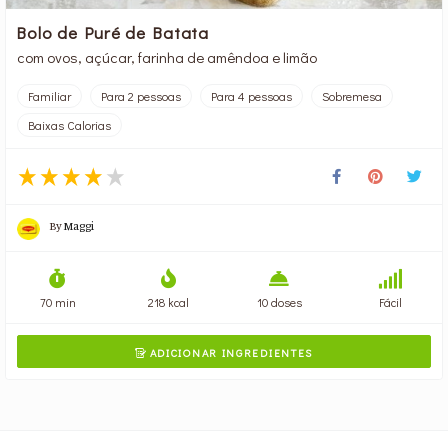
Bolo de Puré de Batata
com ovos, açúcar, farinha de amêndoa e limão
Familiar
Para 2 pessoas
Para 4 pessoas
Sobremesa
Baixas Calorias
By
Maggi
70 min
218 kcal
10 doses
Fácil
ADICIONAR INGREDIENTES
