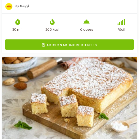
By
Maggi
30 min
265 kcal
6 doses
Fácil
ADICIONAR INGREDIENTES
