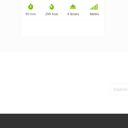
50 min
299 kcal
4 doses
Médio