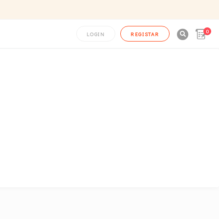
0

LOGIN
REGISTAR