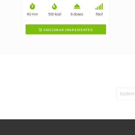
40 min
500 kcal
8 doses
Fácil
ADICIONAR INGREDIENTES
