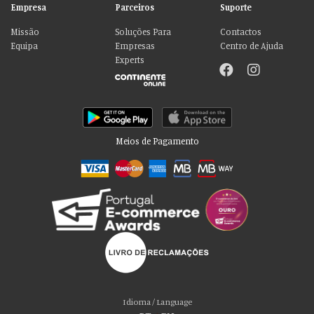
Empresa
Parceiros
Suporte
Missão
Soluções Para
Contactos
Equipa
Empresas
Centro de Ajuda
Experts
Meios de Pagamento
Por favor aceite as nossas deliciosas
“cookies”!
Usamos cookies para personalizar conteúdo e anúncios, fornecer recursos
Idioma / Language