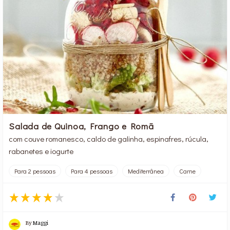
Salada de Quinoa, Frango e Romã
com couve romanesco, caldo de galinha, espinafres, rúcula,
rabanetes e iogurte
Para 2 pessoas
Para 4 pessoas
Mediterrânea
Carne
By
Maggi