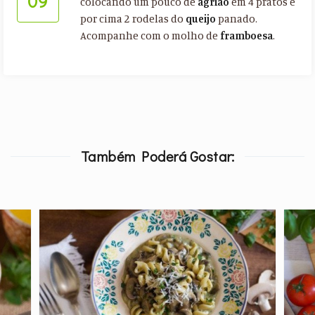
09
colocando um pouco de
agrião
em 4 pratos e
por cima 2 rodelas do
queijo
panado.
Acompanhe com o molho de
framboesa
.
Também Poderá Gostar: