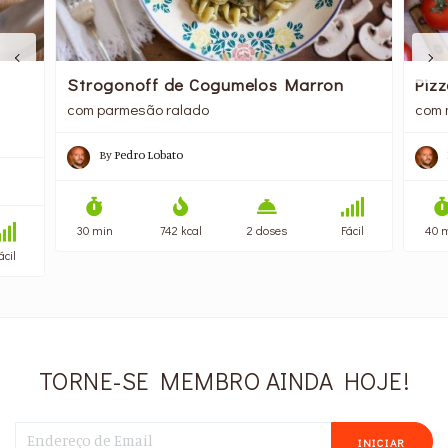
Strogonoff de Cogumelos Marron
Piz
com parmesão ralado
com 
By
Pedro Lobato
30 min
742 kcal
2 doses
Fácil
40 
ácil
TORNE-SE MEMBRO AINDA HOJE!
INICIAR