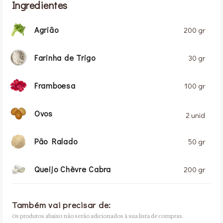
Ingredientes
Agrião
200 gr
Farinha de Trigo
30 gr
Framboesa
100 gr
Ovos
2 unid
Pão Ralado
50 gr
Queijo Chèvre Cabra
200 gr
Também vai precisar de:
Os produtos abaixo não serão adicionados à sua lista de compras.