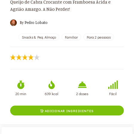
Queijo de Cabra Crocante com Framboesa Ácida e
Agrião Amargo. A Não Perder!
By
Pedro Lobato
Snacks & Peq. Almoço
Familiar
Para 2 pessoas
20 min
639 kcal
2 doses
Fácil
ADICIONAR INGREDIENTES
