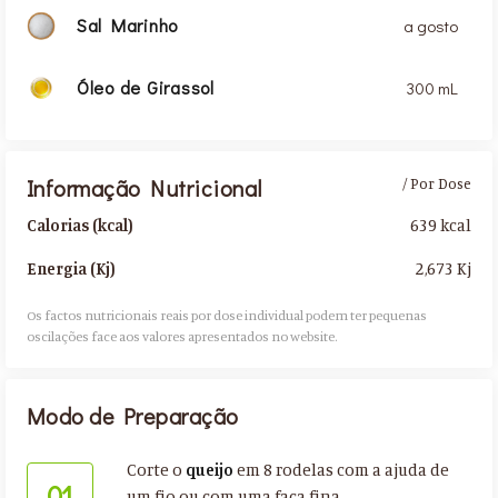
Sal Marinho
a gosto
Óleo de Girassol
300 mL
Informação Nutricional
/ Por Dose
639 kcal
Calorias (kcal)
2,673 Kj
Energia (Kj)
Os factos nutricionais reais por dose individual podem ter pequenas
oscilações face aos valores apresentados no website.​
Modo de Preparação
Corte o
queijo
em 8 rodelas com a ajuda de
01
um fio ou com uma faca fina.