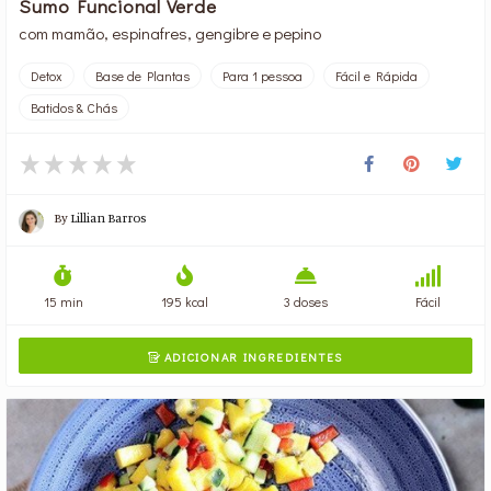
Sumo Funcional Verde
com mamão, espinafres, gengibre e pepino
Detox
Base de Plantas
Para 1 pessoa
Fácil e Rápida
Batidos & Chás
By
Lillian Barros
15 min
195 kcal
3 doses
Fácil
ADICIONAR INGREDIENTES
