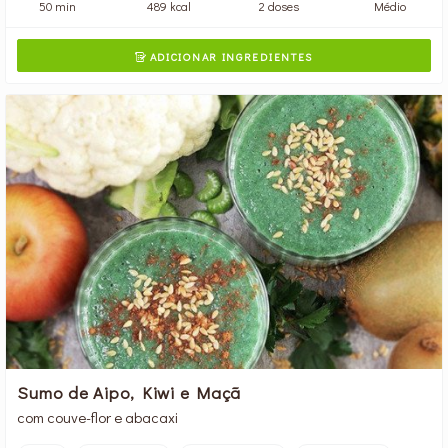
50 min
489 kcal
2 doses
Médio
ADICIONAR INGREDIENTES

Sumo de Aipo, Kiwi e Maçã
com couve-flor e abacaxi