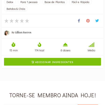
Detox
Para 1 pessoa
Base de Plantas
Fácil e Rápida
Batidos & Chás
By
Lillian Barros
15 min
174 kcal
6 doses
Médio
ADICIONAR INGREDIENTES

TORNE-SE MEMBRO AINDA HOJE!