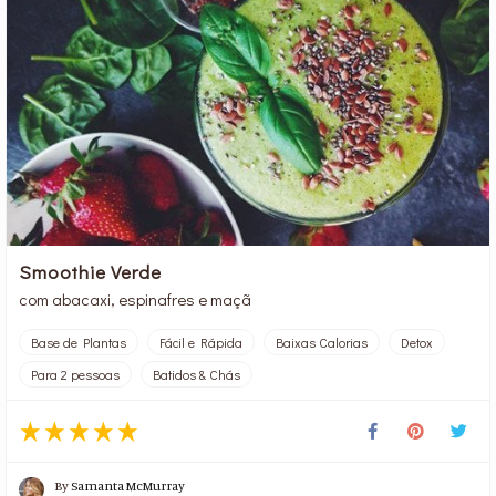
Smoothie Verde
com abacaxi, espinafres e maçã
Base de Plantas
Fácil e Rápida
Baixas Calorias
Detox
Para 2 pessoas
Batidos & Chás
By
Samanta McMurray