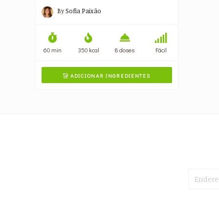
By
Sofia Paixão
60 min
350 kcal
8 doses
Fácil
ADICIONAR INGREDIENTES
