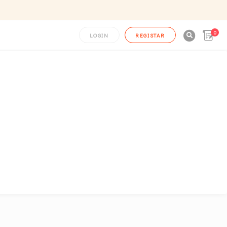
0

LOGIN
REGISTAR