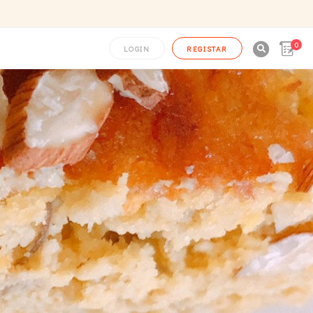
0

LOGIN
REGISTAR