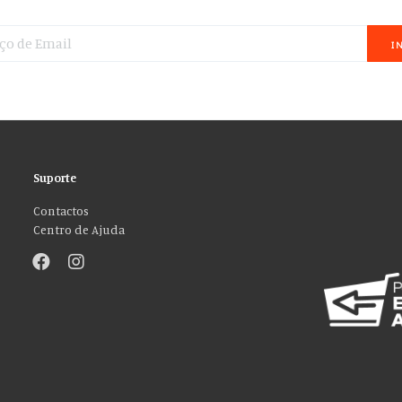
I
Suporte
Contactos
Centro de Ajuda
”!
sos de mídia social e analisar nosso tráfego. Também compartilhamos info
ções que você forneceu a eles ou que coletaram do uso de seus serviços. Vo
ACEITO