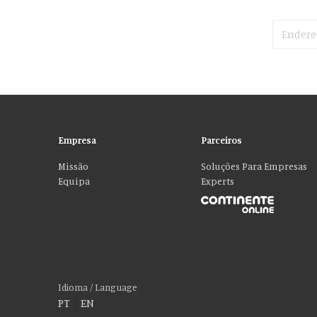
Empresa
Parceiros
Missão
Soluções Para Empresas
Equipa
Experts
Por favor aceite as nossas deliciosas “cookies
Usamos cookies para personalizar conteúdo e anúncios, fornecer recur
social, publicidade e análise, que podem combiná-lo com outras informa
Idioma / Language
PT
|
EN