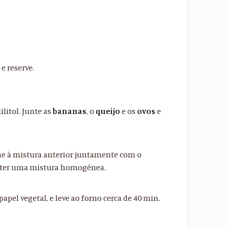
s
e reserve.
xilitol. Junte as
bananas
, o
queijo
e os
ovos
e
one à mistura anterior juntamente com o
bter uma mistura homogénea.
pel vegetal, e leve ao forno cerca de 40 min.