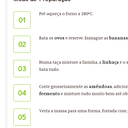
Pré-aqueça o forno a 180ºC.
01
Bata os
ovos
e reserve. Esmague as
banana
02
Numa taça misture a farinha, a
linhaça
e o 
03
bata tudo.
Corte grosseiramente as
amêndoas
, adici
04
fermento
e misture tudo muito bem até o
Verta a massa para uma forma, forrada com pa
05