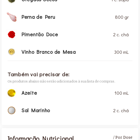
Perna de Peru
800 gr
Pimentão Doce
2 c. chá
Vinho Branco de Mesa
300 mL
Também vai precisar de:
Os produtos abaixo não serão adicionados à sua lista de compras.
Azeite
100 mL
Sal Marinho
2 c. chá
Informação Nutricional
/ Por Dose