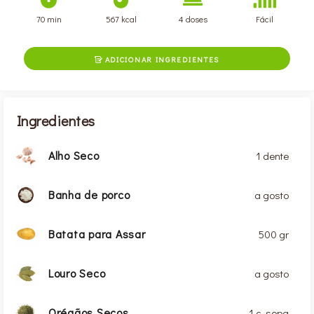
70 min
567 kcal
4 doses
Fácil
ADICIONAR INGREDIENTES

Ingredientes
Alho Seco
1 dente
Banha de porco
a gosto
Batata para Assar
500 gr
Louro Seco
a gosto
Orégãos Secos
1 c. sopa