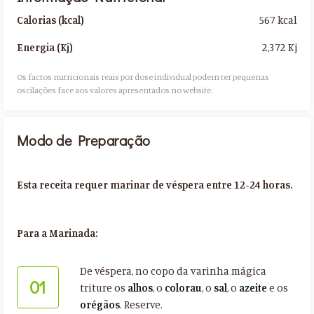
567 kcal
Calorias (kcal)
2,372 Kj
Energia (Kj)
Os factos nutricionais reais por dose individual podem ter pequenas
oscilações face aos valores apresentados no website.​
Modo de Preparação
Esta receita requer marinar de véspera entre 12-24 horas.
Para a Marinada:
De véspera, no copo da varinha mágica
01
triture os
alhos
, o
colorau
, o
sal
, o
azeite
e os
orégãos
. Reserve.