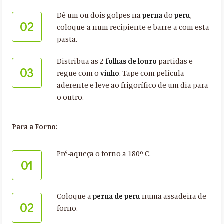
Dê um ou dois golpes na
perna
do
peru
,
02
coloque-a num recipiente e barre-a com esta
pasta.
Distribua as 2
folhas de louro
partidas e
03
regue com o
vinho
. Tape com película
aderente e leve ao frigorífico de um dia para
o outro.
Para a Forno:
Pré-aqueça o forno a 180º C.
01
Coloque a
perna de peru
numa assadeira de
02
forno.