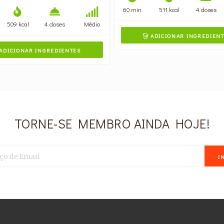
60 min
511 kcal
4 doses
509 kcal
4 doses
Médio
ADICIONAR INGREDIEN

ADICIONAR INGREDIENTES
TORNE-SE MEMBRO AINDA HOJE!
I