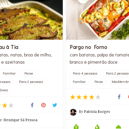
au à Tia
Pargo no Forno
tas, natas, broa de milho,
com batatas, polpa de tomate
 e azeitonas
branco e pimentão doce
Familiar
Peixe
Para 4 pessoas
Para 2 pessoa
essoas
Para 2 pessoas
Familiar
Peixe
Mediterrâ
rânea
By
Patrícia Borges
r:
Henrique Sá Pessoa