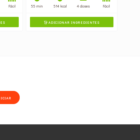
Fácil
55 min
514 kcal
4 doses
Fácil
TES
ADICIONAR INGREDIENTES

NICIAR