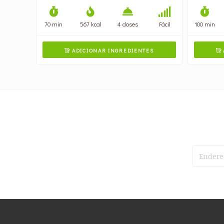
70 min
567 kcal
4 doses
Fácil
100 min
ADICIONAR INGREDIENTES

