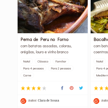
Perna de Peru no Forno
Bacalh
com batatas assadas, colorau,
com bata
orégãos, louro e vinho branco
coentros
Natal
Clássico
Familiar
Natal
Para 4 pessoas
Para 2 pessoas
Para 4 p
Carne
Mediter
Autor:
Clara de Sousa
Auto