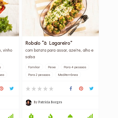
Robalo “à Lagareiro”
, vinho
com batata para assar, azeite, alho e
salsa
s
Familiar
Peixe
Para 4 pessoas
nea
Para 2 pessoas
Mediterrânea
By
Patrícia Borges