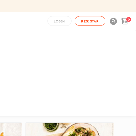
0

LOGIN
REGISTAR