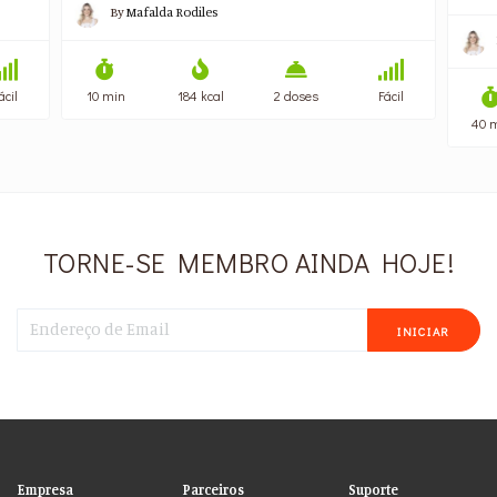
By
Mafalda Rodiles
ácil
10 min
184 kcal
2 doses
Fácil
40 
TORNE-SE MEMBRO AINDA HOJE!
INICIAR
Empresa
Parceiros
Suporte