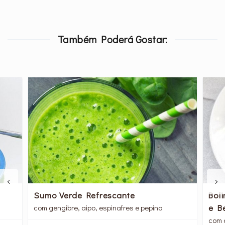
Também Poderá Gostar:
Sumo Verde Refrescante
Bol
e B
com gengibre, aipo, espinafres e pepino
com 