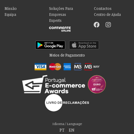
Missão
Soluções Para
Contactos
Equipa
Empresas
Centro de Ajuda
Experts
Meios de Pagamento
Por favor aceite as nossas deliciosas
“cookies”!
Usamos cookies para personalizar conteúdo e anúncios, fornecer recursos
Idioma / Language
de mídia social e analisar nosso tráfego. Também compartilhamos
PT
|
EN