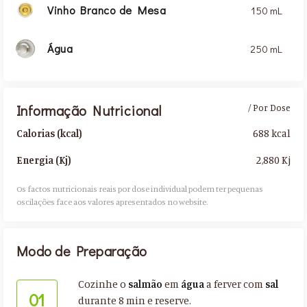
Vinho Branco de Mesa
150 mL
Água
250 mL
Informação Nutricional
/ Por Dose
688 kcal
Calorias (kcal)
2,880 Kj
Energia (Kj)
Os factos nutricionais reais por dose individual podem ter pequenas
oscilações face aos valores apresentados no website.​
Modo de Preparação
Cozinhe o
salmão
em
água
a ferver com
sal
01
durante 8 min e reserve.