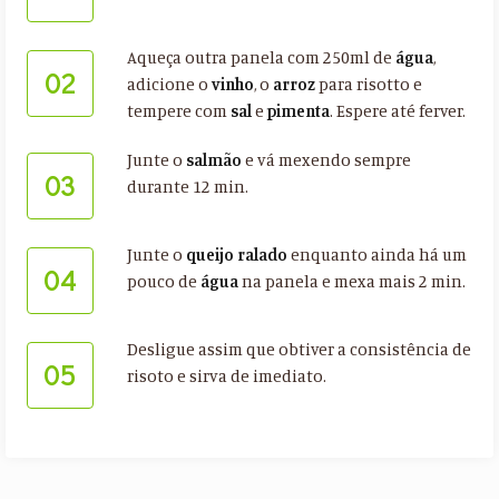
Aqueça outra panela com 250ml de
água
,
02
adicione o
vinho
, o
arroz
para risotto e
tempere com
sal
e
pimenta
. Espere até ferver.
Junte o
salmão
e vá mexendo sempre
03
durante 12 min.
Junte o
queijo ralado
enquanto ainda há um
04
pouco de
água
na panela e mexa mais 2 min.
Desligue assim que obtiver a consistência de
05
risoto e sirva de imediato.