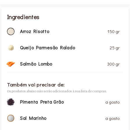
Ingredientes
Arroz Risotto
150 gr
Queijo Parmesão Ralado
25 gr
Salmão Lombo
300 gr
Também vai precisar de:
Os produtos abaixo não serão adicionados à sua lista de compras.
Pimenta Preta Grão
a gosto
Sal Marinho
a gosto