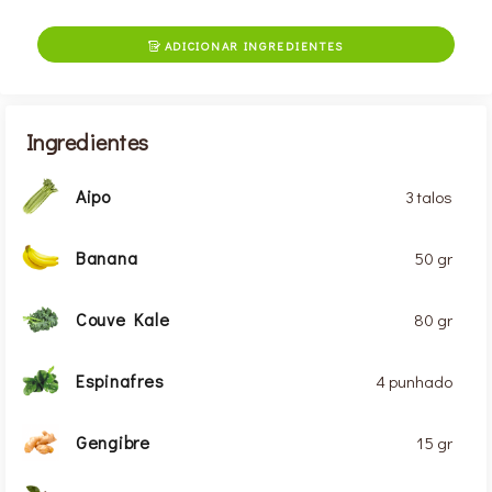
ADICIONAR INGREDIENTES

Ingredientes
Aipo
3 talos
Banana
50 gr
Couve Kale
80 gr
Espinafres
4 punhado
Gengibre
15 gr