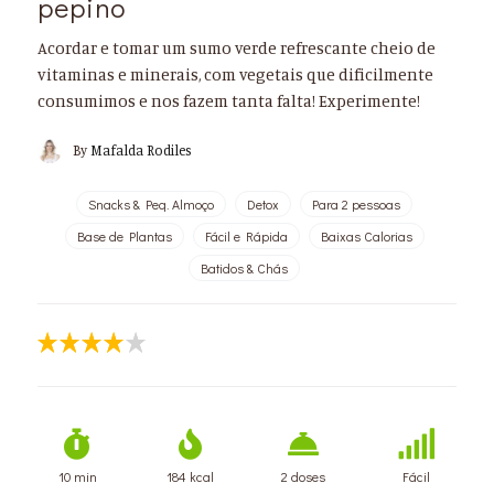
pepino
Acordar e tomar um sumo verde refrescante cheio de
vitaminas e minerais, com vegetais que dificilmente
consumimos e nos fazem tanta falta! Experimente!
By
Mafalda Rodiles
Snacks & Peq. Almoço
Detox
Para 2 pessoas
Base de Plantas
Fácil e Rápida
Baixas Calorias
Batidos & Chás
10 min
184 kcal
2 doses
Fácil