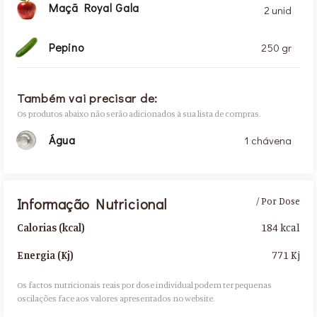
Maçã Royal Gala
2 unid
Pepino
250 gr
Também vai precisar de:
Os produtos abaixo não serão adicionados à sua lista de compras.
Água
1 chávena
Informação Nutricional
/ Por Dose
184 kcal
Calorias (kcal)
771 Kj
Energia (Kj)
Os factos nutricionais reais por dose individual podem ter pequenas
oscilações face aos valores apresentados no website.​