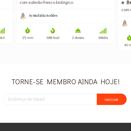
e B
com salmão fresco biológico
com 
By
Mafalda Rodiles
ácil
25 min
688 kcal
2 doses
Médio
40 
TORNE-SE MEMBRO AINDA HOJE!
INICIAR