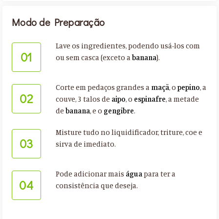
Modo de Preparação
Lave os ingredientes, podendo usá-los com
01
ou sem casca (exceto a
banana
).
Corte em pedaços grandes a
maçã
, o
pepino
, a
02
couve, 3 talos de
aipo
, o
espinafre
, a metade
de
banana
, e o
gengibre
.
Misture tudo no liquidificador, triture, coe e
03
sirva de imediato.
Pode adicionar mais
água
para ter a
04
consistência que deseja.