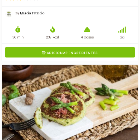
By
Márcia Patrício
30 min
237 kcal
4 doses
Fácil
ADICIONAR INGREDIENTES
