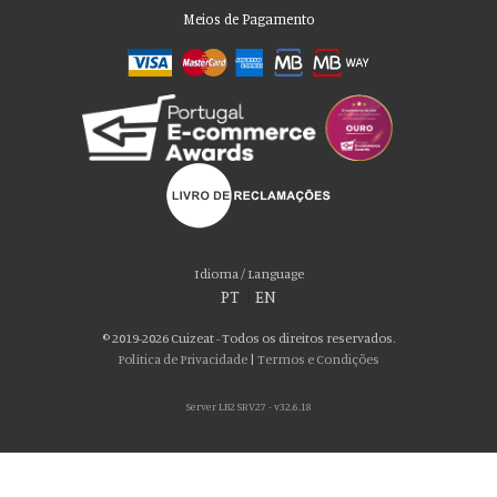
Meios de Pagamento
Por favor aceite as nossas deliciosas
“cookies”!
Usamos cookies para personalizar conteúdo e anúncios, fornecer recursos
Idioma / Language
de mídia social e analisar nosso tráfego. Também compartilhamos
PT
|
EN
informações sobre seu uso de nosso site com nossos parceiros de mídia
social, publicidade e análise, que podem combiná-lo com outras informações
© 2019-2026 Cuizeat - Todos os direitos reservados.
que você forneceu a eles ou que coletaram do uso de seus serviços. Você
Política de Privacidade
|
Termos e Condições
consente com nossos cookies se continuar a usar nosso site.
Server LB2 SRV27 - v32.6.18
ACEITO