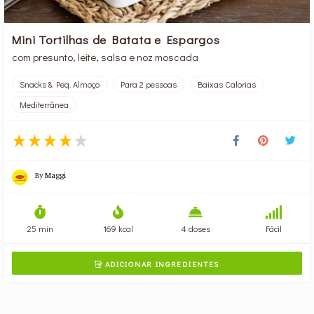
Mini Tortilhas de Batata e Espargos
com presunto, leite, salsa e noz moscada
Snacks & Peq. Almoço
Para 2 pessoas
Baixas Calorias
Mediterrânea
By
Maggi
25 min
169 kcal
4 doses
Fácil
ADICIONAR INGREDIENTES
