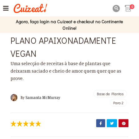
0

Agora, faça login na Cuizeat e checkout no Continente
Online!
PLANO APAIXONADAMENTE
VEGAN
Uma selecção de receitas à base de plantas que
deixaram saciado e cheio de amor quem quer que as
prove.
Base de Plantas
By
Samanta McMurray
Para 2