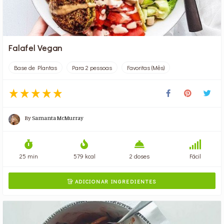
Falafel Vegan
Base de Plantas
Para 2 pessoas
Favoritas (Mês)
By
Samanta McMurray
25 min
579 kcal
2 doses
Fácil
ADICIONAR INGREDIENTES
