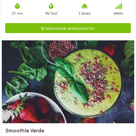
25 min
182 kcal
2 doses
Médio
ADICIONAR INGREDIENTES

Smoothie Verde