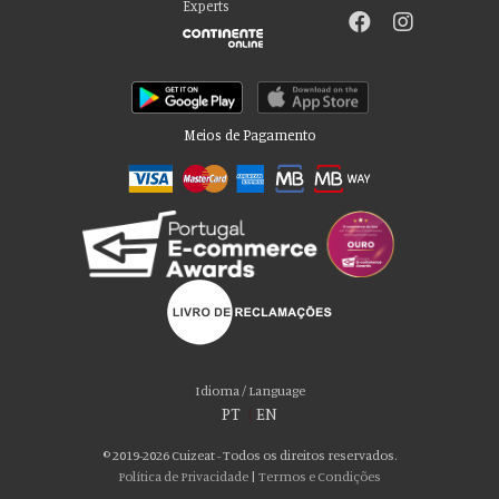
Experts
Meios de Pagamento
Por favor aceite as nossas deliciosas
“cookies”!
Usamos cookies para personalizar conteúdo e anúncios, fornecer recursos
Idioma / Language
de mídia social e analisar nosso tráfego. Também compartilhamos
PT
|
EN
informações sobre seu uso de nosso site com nossos parceiros de mídia
social, publicidade e análise, que podem combiná-lo com outras informações
© 2019-2026 Cuizeat - Todos os direitos reservados.
que você forneceu a eles ou que coletaram do uso de seus serviços. Você
Política de Privacidade
|
Termos e Condições
consente com nossos cookies se continuar a usar nosso site.