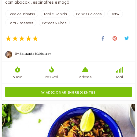
com abacaxi, espinafres e maçã
Base de Plantas
Fácil e Rápida
Baixas Calorias
Detox
Para 2 pessoas
Batidos & Chás
By
Samanta McMurray
5 min
203 kcal
2 doses
Fácil
ADICIONAR INGREDIENTES
