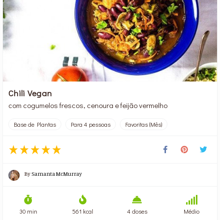
Chili Vegan
com cogumelos frescos, cenoura e feijão vermelho
Base de Plantas
Para 4 pessoas
Favoritas (Mês)
By
Samanta McMurray
30 min
561 kcal
4 doses
Médio