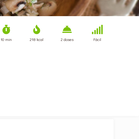
10 min
218 kcal
2 doses
Fácil