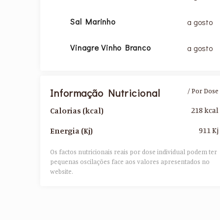
Sal Marinho
a gosto
Vinagre Vinho Branco
a gosto
Informação Nutricional
/ Por Dose
218 kcal
Calorias (kcal)
911 Kj
Energia (Kj)
Os factos nutricionais reais por dose individual podem ter
pequenas oscilações face aos valores apresentados no
website.​