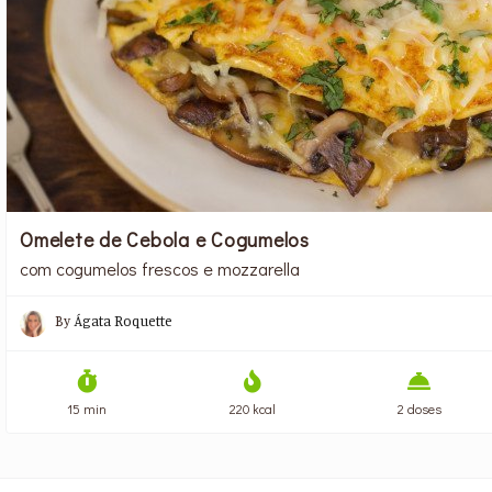
Omelete de Cebola e Cogumelos
com cogumelos frescos e mozzarella
By
Ágata Roquette
15 min
220 kcal
2 doses