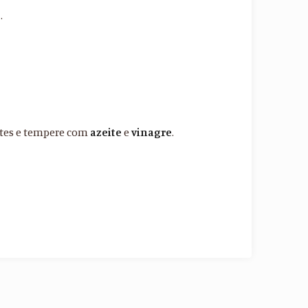
e
.
ntes e tempere com
azeite
e
vinagre
.