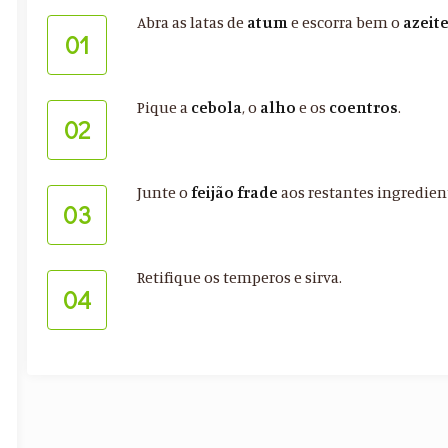
Abra as latas de
atum
e escorra bem o
azeit
01
Pique a
cebola
, o
alho
e os
coentros
.
02
Junte o
feijão frade
aos restantes ingredie
03
Retifique os temperos e sirva.
04