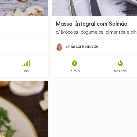
Massa Integral com Salmão
s
c/ brócolos, cogumelos, pimentos e al
By
Ágata Roquette
Fácil
25 min
623 kcal