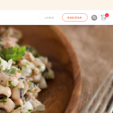

LOGIN
REGISTAR