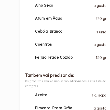
Alho Seco
a gosto
Atum em Água
320 gr
Cebola Branca
1 unid
Coentros
a gosto
Feijão Frade Cozido
150 gr
Também vai precisar de:
Os produtos abaixo não serão adicionados à sua lista de
compras.
Azeite
1 c. sopa
Pimenta Preta Grão
a gosto