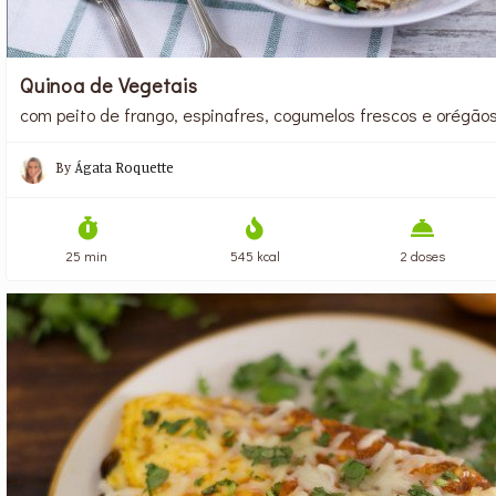
Quinoa de Vegetais
com peito de frango, espinafres, cogumelos frescos e orégão
By
Ágata Roquette
25 min
545 kcal
2 doses