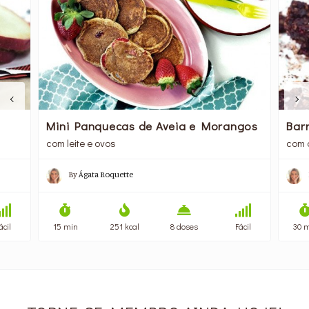
Mini Panquecas de Aveia e Morangos
Bar
com leite e ovos
com 
By
Ágata Roquette
ácil
15 min
251 kcal
8 doses
Fácil
30 