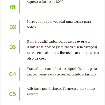
Aqueça o forno a 180ºC.
01
Forre com papel vegetal uma forma para
02
bolos.
Num liquidificador, coloque os
ovos
e a
03
laranja em gomos (sem casca e sem caroços).
Acrescente ainda os
flocos de aveia
, o
mel
e o
óleo de coco
.
Transfira o conteúdo do liquidificador para
04
um recipiente e vá acrescentando a
farinha
.
Adicione por último, o
fermento
, mexendo
05
sempre.