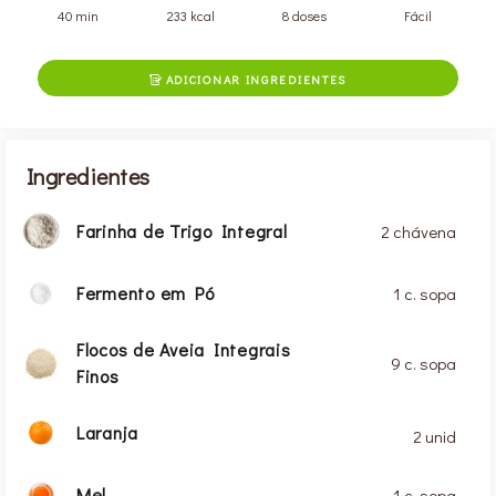
40 min
233 kcal
8 doses
Fácil
ADICIONAR INGREDIENTES

Ingredientes
Farinha de Trigo Integral
2 chávena
Fermento em Pó
1 c. sopa
Flocos de Aveia Integrais
9 c. sopa
Finos
Laranja
2 unid
Mel
1 c. sopa