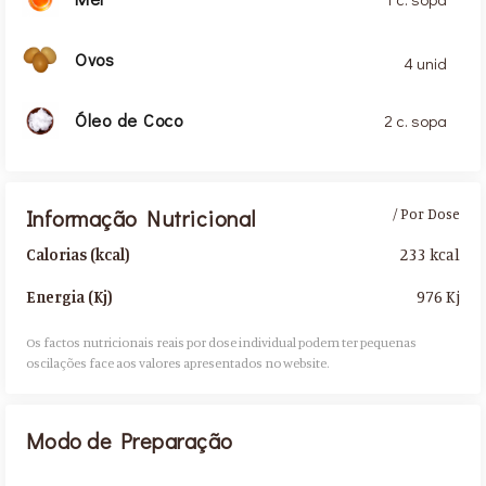
Ovos
4 unid
Óleo de Coco
2 c. sopa
Informação Nutricional
/ Por Dose
233 kcal
Calorias (kcal)
976 Kj
Energia (Kj)
Os factos nutricionais reais por dose individual podem ter pequenas
oscilações face aos valores apresentados no website.​
Modo de Preparação