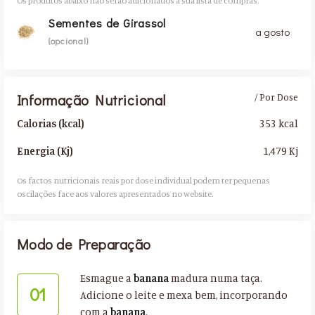
Os produtos abaixo não serão adicionados à sua lista de compras.
Sementes de Girassol
a gosto
(opcional)
Informação Nutricional
/ Por Dose
353 kcal
Calorias (kcal)
1,479 Kj
Energia (Kj)
Os factos nutricionais reais por dose individual podem ter pequenas
oscilações face aos valores apresentados no website.​
Modo de Preparação
Esmague a
banana
madura numa taça.
01
Adicione o leite e mexa bem, incorporando
com a
banana
.