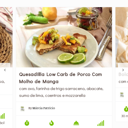
Quesadillla Low Carb de Porco Com
Bolo
Molho de Manga
sa,
com o
com ovo, farinha de trigo sarraceno, abacate,
sumo de lima, coentros e mozzarella
By
Márcia Patrício
30 
ácil