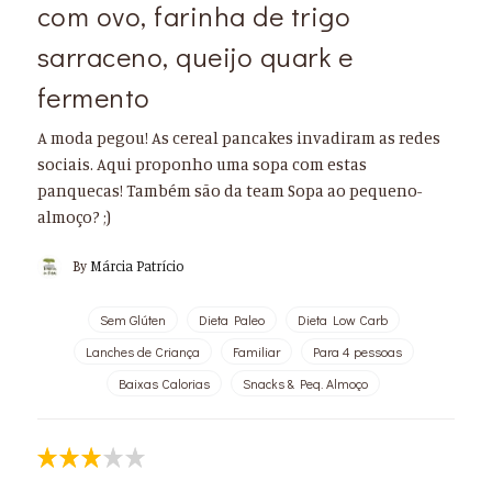
com ovo, farinha de trigo
sarraceno, queijo quark e
fermento
A moda pegou! As cereal pancakes invadiram as redes
sociais. Aqui proponho uma sopa com estas
panquecas! Também são da team Sopa ao pequeno-
almoço? ⁣;)
By
Márcia Patrício
Sem Glúten
Dieta Paleo
Dieta Low Carb
Lanches de Criança
Familiar
Para 4 pessoas
Baixas Calorias
Snacks & Peq. Almoço