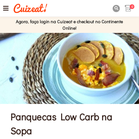
0

Agora, faça login na Cuizeat e checkout no Continente
Online!
Panquecas Low Carb na
Sopa