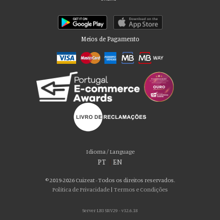
Meios de Pagamento
Por favor aceite as nossas deliciosas
“cookies”!
Usamos cookies para personalizar conteúdo e anúncios, fornecer recursos
Idioma / Language
de mídia social e analisar nosso tráfego. Também compartilhamos
PT
|
EN
informações sobre seu uso de nosso site com nossos parceiros de mídia
social, publicidade e análise, que podem combiná-lo com outras informações
© 2019-2026 Cuizeat - Todos os direitos reservados.
que você forneceu a eles ou que coletaram do uso de seus serviços. Você
Política de Privacidade
|
Termos e Condições
consente com nossos cookies se continuar a usar nosso site.
Server LB3 SRV29 - v32.6.18
ACEITO