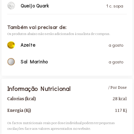
Queijo Quark
1 c. sopa
Também vai precisar de:
Os produtos abaixo não serão adicionados à sua lista de compras.
Azeite
a gosto
Sal Marinho
a gosto
Informação Nutricional
/ Por Dose
28 kcal
Calorias (kcal)
117 Kj
Energia (Kj)
Os factos nutricionais reais por dose individual podem ter pequenas
oscilações face aos valores apresentados no website.​