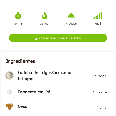
35 min
28 kcal
4 doses
Fácil
ADICIONAR INGREDIENTES

Ingredientes
Farinha de Trigo-Sarraceno
1 c. sopa
Integral
Fermento em Pó
1 c. café
Ovos
1 unid