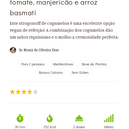
tomate, manjericão e arroz
basmati
Este strogonoff de cogumelos é uma excelente opção
vegan de refeição! A combinação dos cogumelos dão
um sabor riquíssimo e o molho a cremosidade perfeita.
By
Maria de Oliveira Dias
Para 2 pessoas
Mediterrânea
Base de Plantas
Baixas Calorias
Sem Glúten
30 min
352 kcal
2 doses
Médio