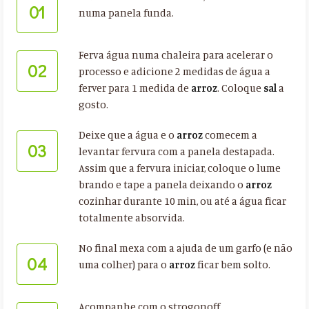
01
numa panela funda.
Ferva água numa chaleira para acelerar o
02
processo e adicione 2 medidas de água a
ferver para 1 medida de
arroz
. Coloque
sal
a
gosto.
Deixe que a água e o
arroz
comecem a
03
levantar fervura com a panela destapada.
Assim que a fervura iniciar, coloque o lume
brando e tape a panela deixando o
arroz
cozinhar durante 10 min, ou até a água ficar
totalmente absorvida.
No final mexa com a ajuda de um garfo (e não
04
uma colher) para o
arroz
ficar bem solto.
Acompanhe com o strogonoff