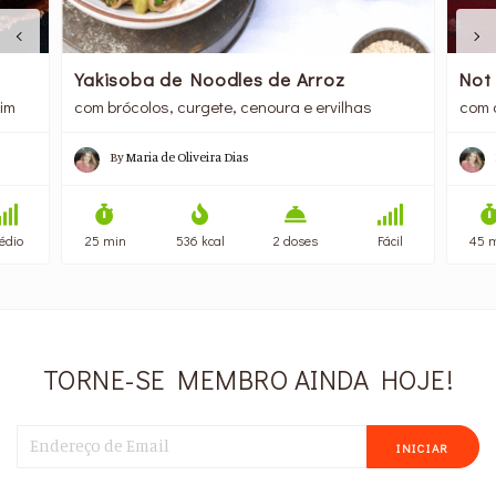
Yakisoba de Noodles de Arroz
Not
im
com brócolos, curgete, cenoura e ervilhas
com 
By
Maria de Oliveira Dias
édio
25 min
536 kcal
2 doses
Fácil
45 
TORNE-SE MEMBRO AINDA HOJE!
INICIAR