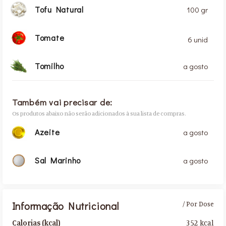
Tofu Natural
100 gr
Tomate
6 unid
Tomilho
a gosto
Também vai precisar de:
Os produtos abaixo não serão adicionados à sua lista de compras.
Azeite
a gosto
Sal Marinho
a gosto
Informação Nutricional
/ Por Dose
352 kcal
Calorias (kcal)