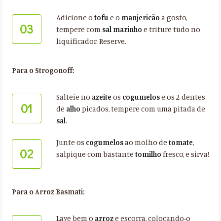
Adicione o
tofu
e o
manjericão
a gosto,
03
tempere com
sal marinho
e triture tudo no
liquificador. Reserve.
Para o Strogonoff:
Salteie no
azeite
os
cogumelos
e os 2 dentes
01
de
alho
picados, tempere com uma pitada de
sal
.
Junte os
cogumelos
ao molho de
tomate
,
02
salpique com bastante
tomilho
fresco, e sirva!
Para o Arroz Basmati:
Lave bem o
arroz
e escorra, colocando-o