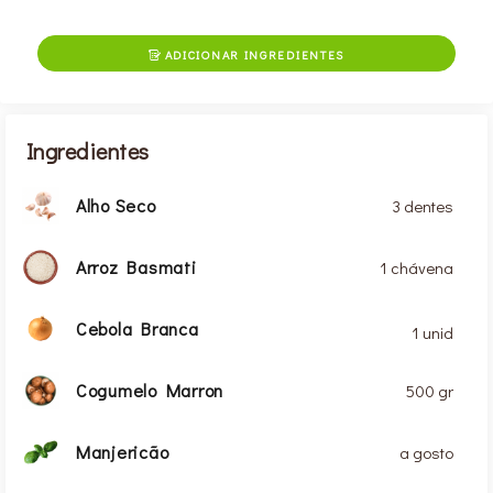
ADICIONAR INGREDIENTES

Ingredientes
Alho Seco
3 dentes
Arroz Basmati
1 chávena
Cebola Branca
1 unid
Cogumelo Marron
500 gr
Manjericão
a gosto