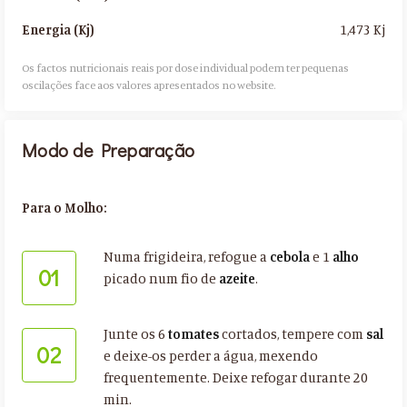
1,473 Kj
Energia (Kj)
Os factos nutricionais reais por dose individual podem ter pequenas
oscilações face aos valores apresentados no website.​
Modo de Preparação
Para o Molho:
Numa frigideira, refogue a
cebola
e 1
alho
01
picado num fio de
azeite
.
Junte os 6
tomates
cortados, tempere com
sal
02
e deixe-os perder a água, mexendo
frequentemente. Deixe refogar durante 20
min.