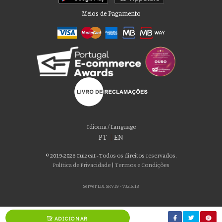
Meios de Pagamento
Por favor aceite as nossas deliciosas
“cookies”!
Usamos cookies para personalizar conteúdo e anúncios, fornecer recursos
Idioma / Language
de mídia social e analisar nosso tráfego. Também compartilhamos
PT
|
EN
informações sobre seu uso de nosso site com nossos parceiros de mídia
social, publicidade e análise, que podem combiná-lo com outras informações
© 2019-2026 Cuizeat - Todos os direitos reservados.
que você forneceu a eles ou que coletaram do uso de seus serviços. Você
Política de Privacidade
|
Termos e Condições
consente com nossos cookies se continuar a usar nosso site.
Server LB1 SRV19 - v32.6.18
ACEITO
ADICIONAR
