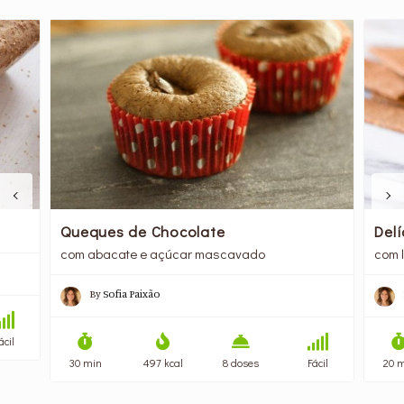
Queques de Chocolate
Del
com abacate e açúcar mascavado
com 
By
Sofia Paixão
ácil
30 min
497 kcal
8 doses
Fácil
20 