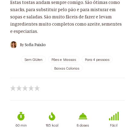
Estas tostas andam sempre comigo. São ótimas como
snacks, para substituir pelo pão e para misturar em
sopas e saladas. São muito fáceis de fazer e levam
ingredientes muito completos como azeite, sementes
e especiarias.
By
Sofia Paixão
Sem Glúten
Pães e Massas
Para 4 pessoas
Baixas Calorias
60 min
185 kcal
8 doses
Fácil