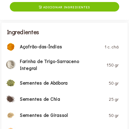
ADICIONAR INGREDIENTES

Ingredientes
Açafrão-das-Índias
1 c. chá
Farinha de Trigo-Sarraceno
150 gr
Integral
Sementes de Abóbora
50 gr
Sementes de Chia
25 gr
Sementes de Girassol
50 gr