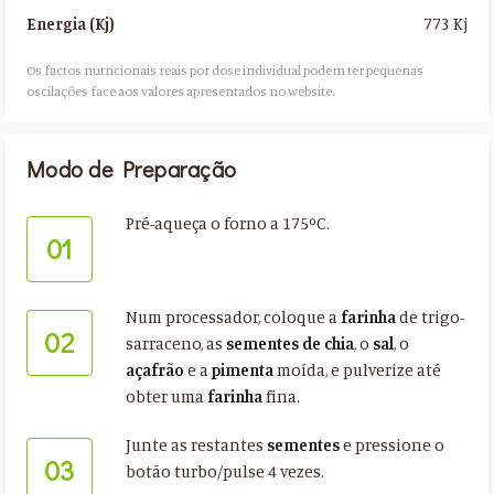
773 Kj
Energia (Kj)
Os factos nutricionais reais por dose individual podem ter pequenas
oscilações face aos valores apresentados no website.​
Modo de Preparação
Pré-aqueça o forno a 175ºC.
01
Num processador, coloque a
farinha
de trigo-
02
sarraceno, as
sementes de chia
, o
sal
, o
açafrão
e a
pimenta
moída, e pulverize até
obter uma
farinha
fina.
Junte as restantes
sementes
e pressione o
03
botão turbo/pulse 4 vezes.