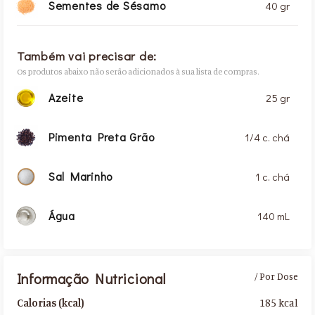
Sementes de Sésamo
40 gr
Também vai precisar de:
Os produtos abaixo não serão adicionados à sua lista de compras.
Azeite
25 gr
Pimenta Preta Grão
1/4 c. chá
Sal Marinho
1 c. chá
Água
140 mL
Informação Nutricional
/ Por Dose
185 kcal
Calorias (kcal)