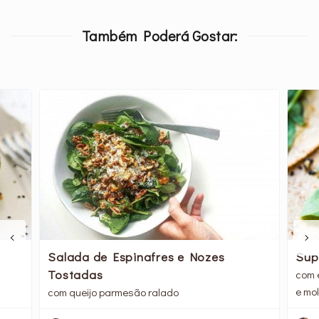
Também Poderá Gostar:
Salada de Espinafres e Nozes
Sup
Tostadas
com e
e mo
com queijo parmesão ralado