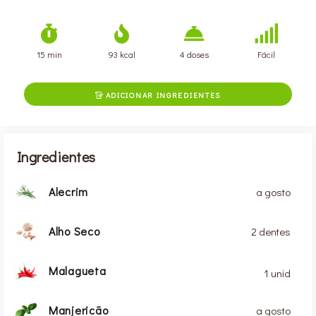
15 min
93 kcal
4 doses
Fácil
ADICIONAR INGREDIENTES

Ingredientes
Alecrim
a gosto
Alho Seco
2 dentes
Malagueta
1 unid
Manjericão
a gosto