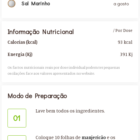
Sal Marinho
a gosto
Informação Nutricional
/ Por Dose
93 kcal
Calorias (kcal)
391 Kj
Energia (Kj)
Os factos nutricionais reais por dose individual podem ter pequenas
oscilações face aos valores apresentados no website.​
Modo de Preparação
Lave bem todos os ingredientes.
01
Coloque 10 folhas de
manjericão
e os