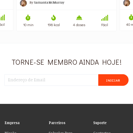
By
Samanta McMurray
ácil
40 
10 min
198 kcal
4 doses
Fácil
TORNE-SE MEMBRO AINDA HOJE!
INICIAR
Empresa
Parceiros
Suporte