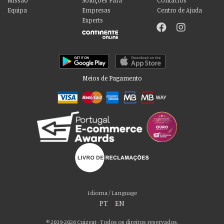
Missão
Soluções Para
Contactos
Equipa
Empresas
Centro de Ajuda
Experts
Meios de Pagamento
Por favor aceite as nossas deliciosas
“cookies”!
Usamos cookies para personalizar conteúdo e anúncios, fornecer recursos
Idioma / Language
de mídia social e analisar nosso tráfego. Também compartilhamos
PT
|
EN
informações sobre seu uso de nosso site com nossos parceiros de mídia
social, publicidade e análise, que podem combiná-lo com outras informações
© 2019-2026 Cuizeat - Todos os direitos reservados.