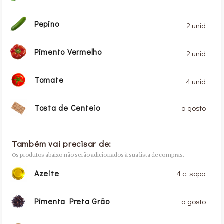
Pepino
2 unid
Pimento Vermelho
2 unid
Tomate
4 unid
Tosta de Centeio
a gosto
Também vai precisar de:
Os produtos abaixo não serão adicionados à sua lista de compras.
Azeite
4 c. sopa
Pimenta Preta Grão
a gosto