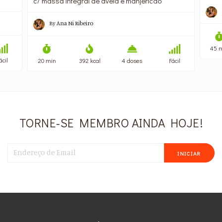
c/ massa integral de aveia e manjericão
By
Ana Ni Ribeiro
45 
ácil
20 min
392 kcal
4 doses
Fácil
TORNE-SE MEMBRO AINDA HOJE!
INICIAR