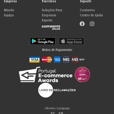
Empresa
Parceiros
Suporte
Missão
Soluções Para
Contactos
Equipa
Empresas
Centro de Ajuda
Experts
Meios de Pagamento
Por favor aceite as nossas deliciosas
“cookies”!
Usamos cookies para personalizar conteúdo e anúncios, fornecer recursos
Idioma / Language
de mídia social e analisar nosso tráfego. Também compartilhamos
PT
|
EN