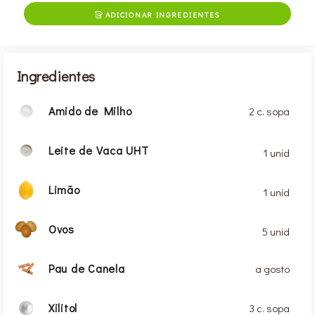
ADICIONAR INGREDIENTES

Ingredientes
Amido de Milho
2 c. sopa
Leite de Vaca UHT
1 unid
Limão
1 unid
Ovos
5 unid
Pau de Canela
a gosto
Xilitol
3 c. sopa