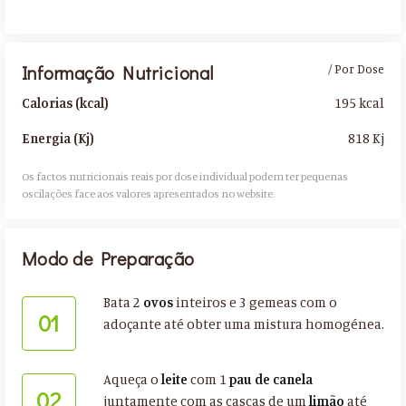
Informação Nutricional
/ Por Dose
195 kcal
Calorias (kcal)
818 Kj
Energia (Kj)
Os factos nutricionais reais por dose individual podem ter pequenas
oscilações face aos valores apresentados no website.​
Modo de Preparação
Bata 2
ovos
inteiros e 3 gemeas com o
01
adoçante até obter uma mistura homogénea.
Aqueça o
leite
com 1
pau de canela
02
juntamente com as cascas de um
limão
até