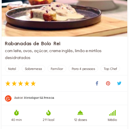
Rabanadas de Bolo Rei
com leite, ovos, açúcar, creme inglês, limão e mirtilos
desidratados
Natal
Sobremesa
Familiar
Para 4 pessoas
Top Chef
Autor:
Henrique Sá Pessoa
40 min
211 kcal
12 doses
Médio