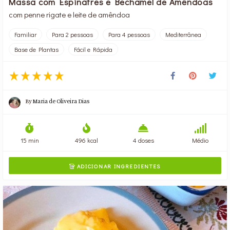
Massa com Espinafres e Bechamel de Amêndoas
com penne rigate e leite de amêndoa
Familiar
Para 2 pessoas
Para 4 pessoas
Mediterrânea
Base de Plantas
Fácil e Rápida
By
Maria de Oliveira Dias
15 min
496 kcal
4 doses
Médio
ADICIONAR INGREDIENTES
