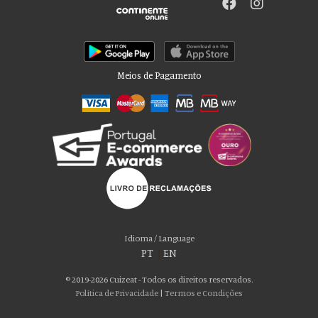
Meios de Pagamento
Por favor aceite as nossas deliciosas
“cookies”!
Usamos cookies para personalizar conteúdo e anúncios, fornecer recursos
Idioma / Language
de mídia social e analisar nosso tráfego. Também compartilhamos
PT
|
EN
informações sobre seu uso de nosso site com nossos parceiros de mídia
social, publicidade e análise, que podem combiná-lo com outras informações
© 2019-2026 Cuizeat - Todos os direitos reservados.
que você forneceu a eles ou que coletaram do uso de seus serviços. Você
Política de Privacidade
|
Termos e Condições
consente com nossos cookies se continuar a usar nosso site.