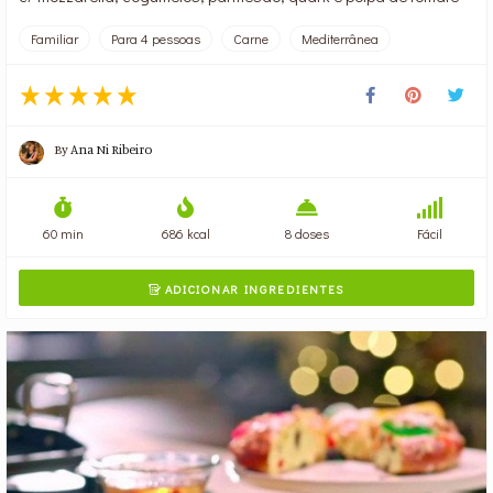
Familiar
Para 4 pessoas
Carne
Mediterrânea
By
Ana Ni Ribeiro
60 min
686 kcal
8 doses
Fácil
ADICIONAR INGREDIENTES
