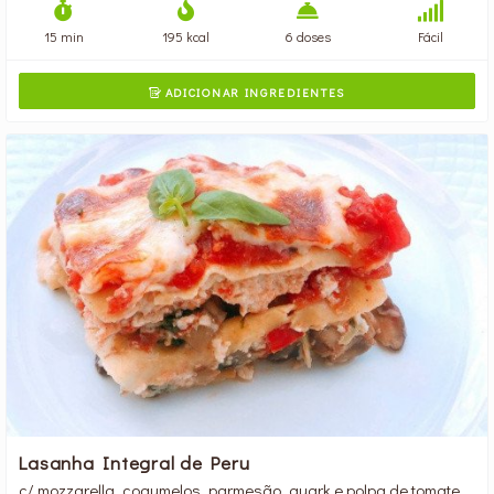
15 min
195 kcal
6 doses
Fácil
ADICIONAR INGREDIENTES

Lasanha Integral de Peru
c/ mozzarella, cogumelos, parmesão, quark e polpa de tomate