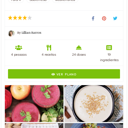
By
Lillian Barros
4 pessoas
4 receitas
24 doses
19
ingredientes
VER PLANO