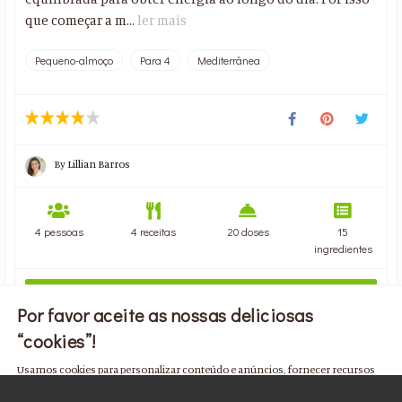
que começar a m...
ler mais
Pequeno-almoço
Para 4
Mediterrânea
By
Lillian Barros
4 pessoas
4 receitas
20 doses
15
ingredientes
VER PLANO
Por favor aceite as nossas deliciosas
“cookies”!
Usamos cookies para personalizar conteúdo e anúncios, fornecer recursos
de mídia social e analisar nosso tráfego. Também compartilhamos