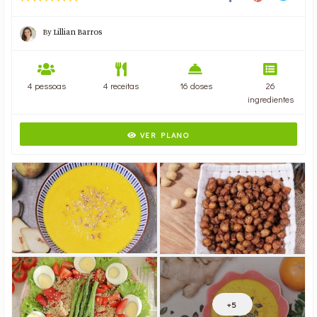
By
Lillian Barros
4 pessoas
4 receitas
16 doses
26
ingredientes
VER PLANO
+5