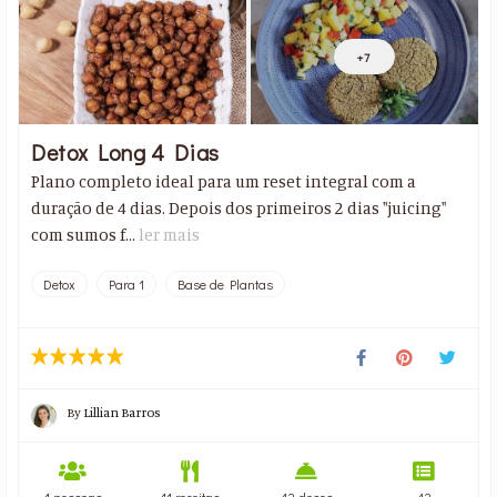
+7
Detox Long 4 Dias
Plano completo ideal para um reset integral com a
duração de 4 dias. Depois dos primeiros 2 dias "juicing"
com sumos f...
ler mais
Detox
Para 1
Base de Plantas
By
Lillian Barros
1 pessoas
11 receitas
42 doses
42