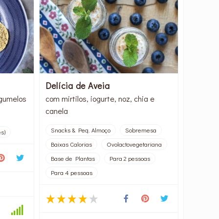
Delícia de Aveia
gumelos
com mirtilos, iogurte, noz, chia e
canela
Snacks & Peq. Almoço
Sobremesa
s)
Baixas Calorias
Ovolactovegetariana
Base de Plantas
Para 2 pessoas
Para 4 pessoas