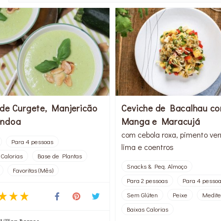
de Curgete, Manjericão
Ceviche de Bacalhau c
êndoa
Manga e Maracujá
com cebola roxa, pimento ver
Para 4 pessoas
lima e coentros
 Calorias
Base de Plantas
Snacks & Peq. Almoço
Favoritas (Mês)
Para 2 pessoas
Para 4 pesso
Sem Glúten
Peixe
Medite
Baixas Calorias