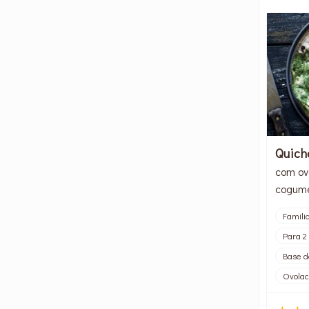
Quich
com ovo
cogume
Famili
Para 2
Base d
Ovolac