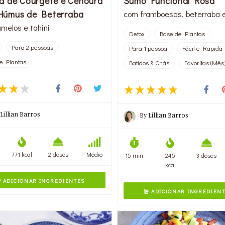
a de Courgete e Cenoura
Sumo Funcional Rosa
úmus de Beterraba
com framboesas, beterraba 
melos e tahini
Detox
Base de Plantas
Para 2 pessoas
Para 1 pessoa
Fácil e Rápida
e Plantas
Batidos & Chás
Favoritas (Mês
Lillian Barros
By
Lillian Barros
771 kcal
2 doses
Médio
15 min
245
3 doses
kcal
ADICIONAR INGREDIENTES

ADICIONAR INGREDIEN
