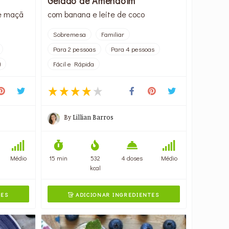
Gelado de Amendoim
e maçã
com banana e leite de coco
Sobremesa
Familiar
Para 2 pessoas
Para 4 pessoas
)
Fácil e Rápida
By
Lillian Barros
Médio
15 min
532
4 doses
Médio
kcal
TES
ADICIONAR INGREDIENTES
