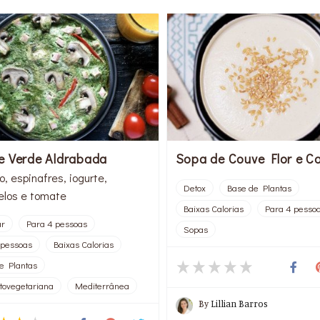
e Verde Aldrabada
Sopa de Couve Flor e C
, espinafres, iogurte,
Detox
Base de Plantas
los e tomate
Baixas Calorias
Para 4 pesso
ar
Para 4 pessoas
Sopas
 pessoas
Baixas Calorias
e Plantas
tovegetariana
Mediterrânea
By
Lillian Barros