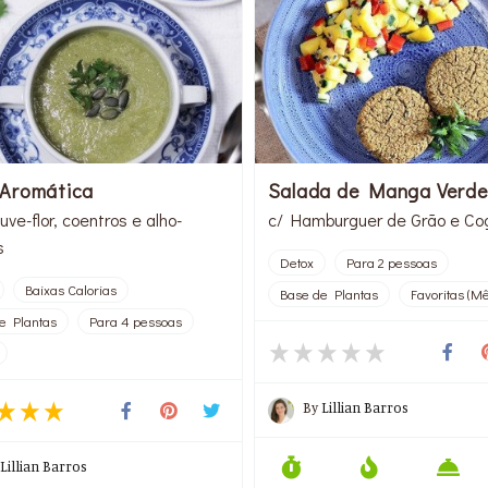
Aromática
Salada de Manga Verde
ve-flor, coentros e alho-
c/ Hamburguer de Grão e Co
s
Detox
Para 2 pessoas
Baixas Calorias
Base de Plantas
Favoritas (Mê
e Plantas
Para 4 pessoas
By
Lillian Barros
Lillian Barros