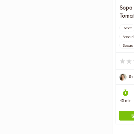
Sopa 
Tomat
Detox
Base d
Sopas
By
45 min