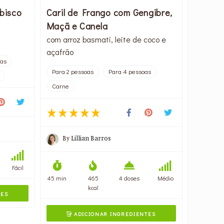
bisco
Caril de Frango com Gengibre,
Maçã e Canela
com arroz basmati, leite de coco e
açafrão
tas
Para 2 pessoas
Para 4 pessoas
Carne
By
Lillian Barros
Fácil
45 min
465
4 doses
Médio
kcal
TES
ADICIONAR INGREDIENTES
