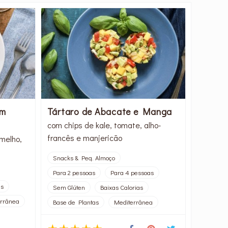
om
Tártaro de Abacate e Manga
com chips de kale, tomate, alho-
francês e manjericão
melho,
Snacks & Peq. Almoço
Para 2 pessoas
Para 4 pessoas
as
Sem Glúten
Baixas Calorias
rrânea
Base de Plantas
Mediterrânea