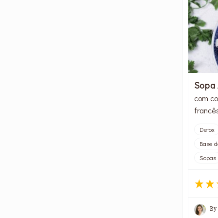
Sopa 
com cou
francê
Detox
Base d
Sopas
By