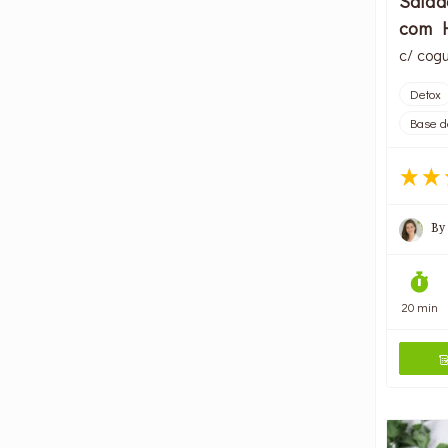
Salad
com H
c/ cogu
Detox
Base d
By
20 min