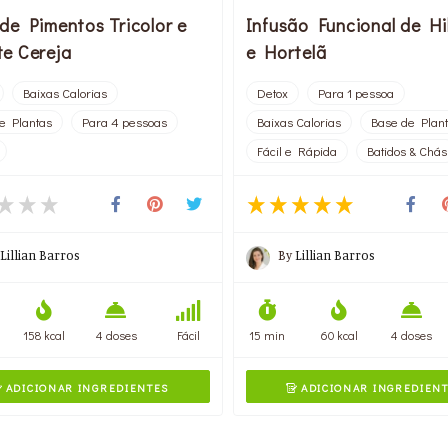
de Pimentos Tricolor e
Infusão Funcional de Hi
e Cereja
e Hortelã
Baixas Calorias
Detox
Para 1 pessoa
e Plantas
Para 4 pessoas
Baixas Calorias
Base de Plan
Fácil e Rápida
Batidos & Chás
Lillian Barros
By
Lillian Barros
158 kcal
4 doses
Fácil
15 min
60 kcal
4 doses
ADICIONAR INGREDIENTES
ADICIONAR INGREDIEN

