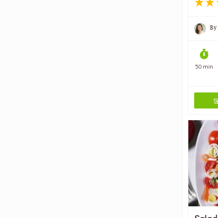
By
50 min