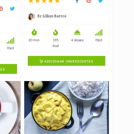
By
Lillian Barros
20 min
335
4 doses
Fácil
kcal
Fácil
ADICIONAR INGREDIENTES

TES