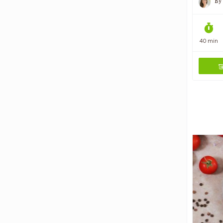
By
40 min