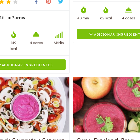
Lillian Barros
40 min
62 kcal
4 doses
ADICIONAR INGREDIEN

149
4 doses
Médio
kcal
ADICIONAR INGREDIENTES
