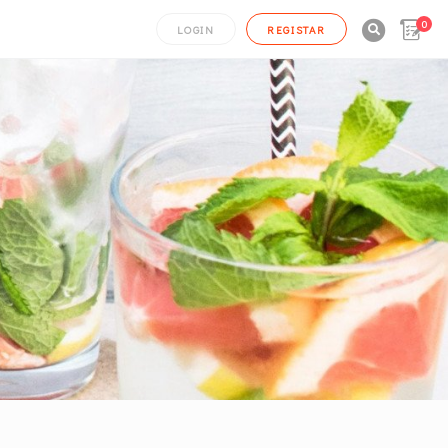
0

LOGIN
REGISTAR