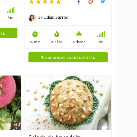
By
Lillian Barros
Fácil
TES
20 min
307 kcal
4 doses
Fácil
ADICIONAR INGREDIENTES
