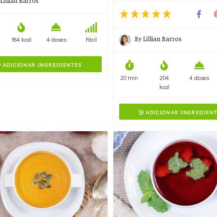
Lillian Barros
By
Lillian Barros
184 kcal
4 doses
Fácil
ADICIONAR INGREDIENTES

20 min
204
4 doses
kcal
ADICIONAR INGREDIEN
