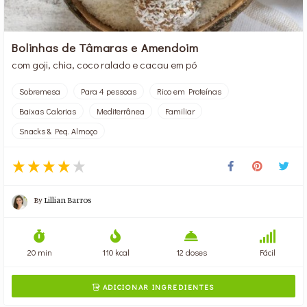
Bolinhas de Tâmaras e Amendoim
com goji, chia, coco ralado e cacau em pó
Sobremesa
Para 4 pessoas
Rico em Proteínas
Baixas Calorias
Mediterrânea
Familiar
Snacks & Peq. Almoço
By
Lillian Barros
20 min
110 kcal
12 doses
Fácil
ADICIONAR INGREDIENTES
