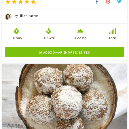
By
Lillian Barros
20 min
307 kcal
4 doses
Fácil
ADICIONAR INGREDIENTES
