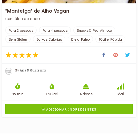
"Manteiga" de Alho Vegan
com óleo de coco
Para 2 pessoas
Para 4 pessoas
Snacks & Peq. Almoço
Sem Glúten
Baixas Calorias
Dieta Paleo
Fácil e Rápida
By
Ana S. Guerreiro
15 min
170 kcal
4 doses
Fácil
ADICIONAR INGREDIENTES
