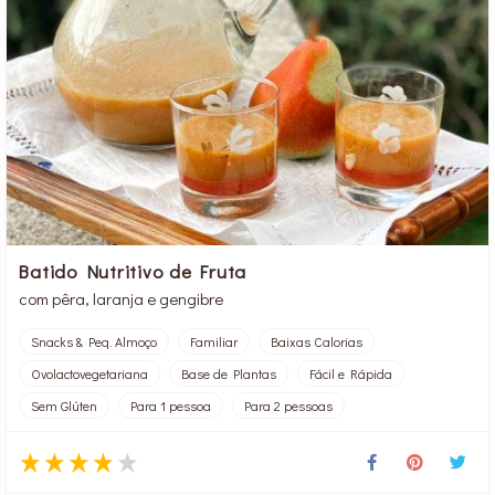
Batido Nutritivo de Fruta
com pêra, laranja e gengibre
Snacks & Peq. Almoço
Familiar
Baixas Calorias
Ovolactovegetariana
Base de Plantas
Fácil e Rápida
Sem Glúten
Para 1 pessoa
Para 2 pessoas