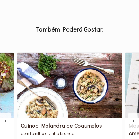
Também Poderá Gostar:
Quinoa Malandra de Cogumelos
Mas
Amê
com tomilho e vinho branco