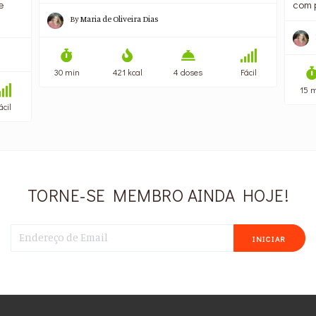
e
com 
By
Maria de Oliveira Dias
30 min
421 kcal
4 doses
Fácil
15 
ácil
TORNE-SE MEMBRO AINDA HOJE!
INICIAR