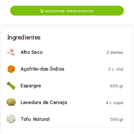
ADICIONAR INGREDIENTES

Ingredientes
Alho Seco
2 dentes
Açafrão-das-Índias
2 c. chá
Espargos
600 gr
Levedura de Cerveja
4 c. sopa
Tofu Natural
500 gr