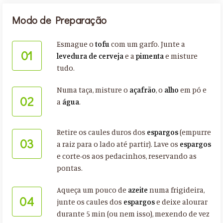
Modo de Preparação
Esmague o
tofu
com um garfo. Junte a
01
levedura de cerveja
e a
pimenta
e misture
tudo.
Numa taça, misture o
açafrão
, o
alho
em pó e
02
a
água
.
Retire os caules duros dos
espargos
(empurre
03
a raiz para o lado até partir). Lave os
espargos
e corte-os aos pedacinhos, reservando as
pontas.
Aqueça um pouco de
azeite
numa frigideira,
04
junte os caules dos
espargos
e deixe alourar
durante 5 min (ou nem isso), mexendo de vez