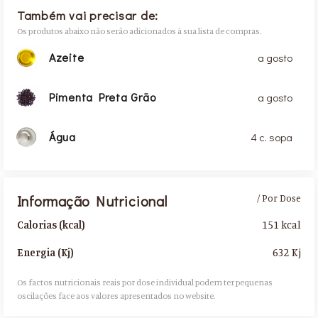
Também vai precisar de:
Os produtos abaixo não serão adicionados à sua lista de compras.
Azeite
a gosto
Pimenta Preta Grão
a gosto
Água
4 c. sopa
Informação Nutricional
/ Por Dose
151 kcal
Calorias (kcal)
632 Kj
Energia (Kj)
Os factos nutricionais reais por dose individual podem ter pequenas
oscilações face aos valores apresentados no website.​