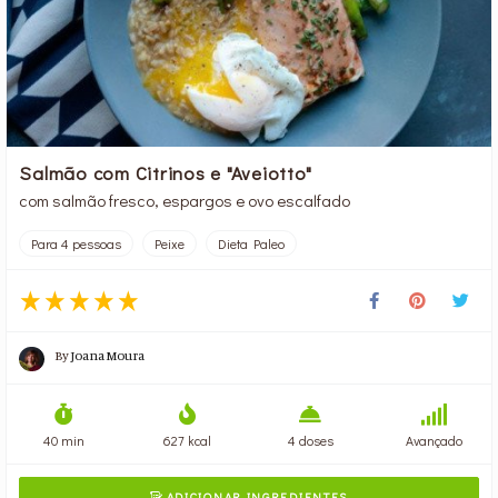
Salmão com Citrinos e "Aveiotto"
com salmão fresco, espargos e ovo escalfado
Para 4 pessoas
Peixe
Dieta Paleo
By
Joana Moura
40 min
627 kcal
4 doses
Avançado
ADICIONAR INGREDIENTES
