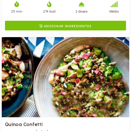
25 min
274 kcal
2 doses
Médio
ADICIONAR INGREDIENTES

Quinoa Confetti