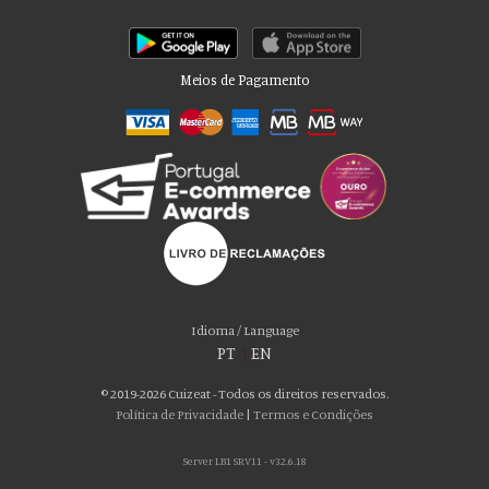
Meios de Pagamento
Por favor aceite as nossas deliciosas
“cookies”!
Usamos cookies para personalizar conteúdo e anúncios, fornecer recursos
Idioma / Language
de mídia social e analisar nosso tráfego. Também compartilhamos
PT
|
EN
informações sobre seu uso de nosso site com nossos parceiros de mídia
social, publicidade e análise, que podem combiná-lo com outras informações
© 2019-2026 Cuizeat - Todos os direitos reservados.
que você forneceu a eles ou que coletaram do uso de seus serviços. Você
Política de Privacidade
|
Termos e Condições
consente com nossos cookies se continuar a usar nosso site.
Server LB1 SRV11 - v32.6.18
ACEITO