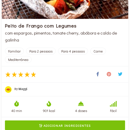
Peito de Frango com Legumes
com espargos, pimentos, tomate cherry, abóbora e caldo de
galinha
Familiar
Para 2 pessoas
Para 4 pessoas
Carne
Mediterrânea
By
Maggi
40 min
901 kcal
4 doses
Fácil
ADICIONAR INGREDIENTES
