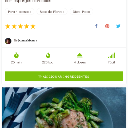
com espargos e brócolos
Para 4 pessoas
Base de Plantas
Dieta Paleo
By
Joana Moura
25 min
220 kcal
4 doses
Fácil
ADICIONAR INGREDIENTES
