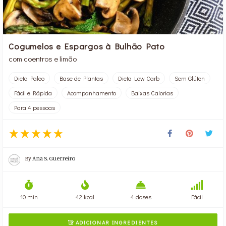
Cogumelos e Espargos à Bulhão Pato
com coentros e limão
Dieta Paleo
Base de Plantas
Dieta Low Carb
Sem Glúten
Fácil e Rápida
Acompanhamento
Baixas Calorias
Para 4 pessoas
By
Ana S. Guerreiro
10 min
42 kcal
4 doses
Fácil
ADICIONAR INGREDIENTES
