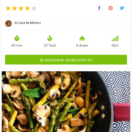
By
Ana Ni Ribeiro
60 min
127 kcal
8 doses
Fácil
ADICIONAR INGREDIENTES
