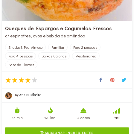
Queques de Espargos e Cogumelos Frescos
c/ espinafres, ovos e bebida de amêndoa
Snacks & Peq. Almoço
Familiar
Para 2 pessoas
Para 4 pessoas
Baixas Calorias
Mediterrânea
Base de Plantas
By
Ana Ni Ribeiro
35 min
170 kcal
4 doses
Fácil
ADICIONAR INGREDIENTES
