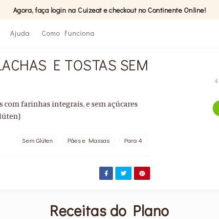
Agora, faça login na Cuizeat e checkout no Continente Online!
Ajuda
Como Funciona
LACHAS E TOSTAS SEM
4
as com farinhas integrais, e sem açúcares
glúten)
Sem Glúten
Pães e Massas
Para 4
Receitas do Plano