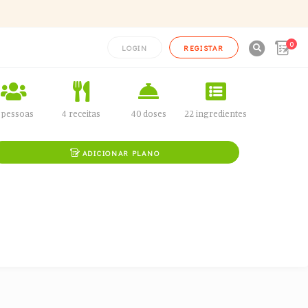
0

LOGIN
REGISTAR
 pessoas
4 receitas
40 doses
22 ingredientes

ADICIONAR PLANO