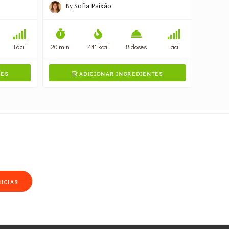
By
Sofia Paixão
Fácil
20 min
411 kcal
8 doses
Fácil
TES
ADICIONAR INGREDIENTES

NICIAR