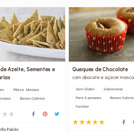
 de Azeite, Sementes e
Queques de Chocolate
arias
com abacate e açúcar masc
Sem Glúten
Sobremesa
ten
Pães e Massas
Para 4 pessoas
Baixas Caloria
essoas
Baixas Calorias
Familiar
ofia Paixão