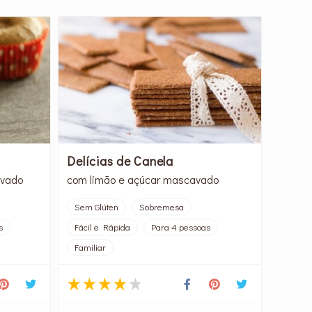
Delícias de Canela
avado
com limão e açúcar mascavado
Sem Glúten
Sobremesa
s
Fácil e Rápida
Para 4 pessoas
Familiar