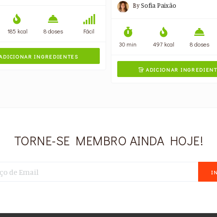
By
Sofia Paixão
185 kcal
8 doses
Fácil
30 min
497 kcal
8 doses
ADICIONAR INGREDIENTES
ADICIONAR INGREDIEN

TORNE-SE MEMBRO AINDA HOJE!
I