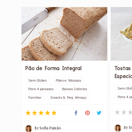
Pão de Forma Integral
Tostas
Especi
Sem Glúten
Pães e Massas
Sem Glú
Para 4 pessoas
Baixas Calorias
Para 4 p
Familiar
Snacks & Peq. Almoço
By
S
By
Sofia Paixão