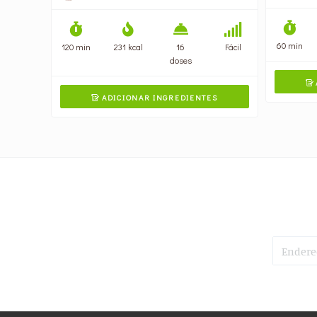
60 min
120 min
231 kcal
16
Fácil
doses

ADICIONAR INGREDIENTES
