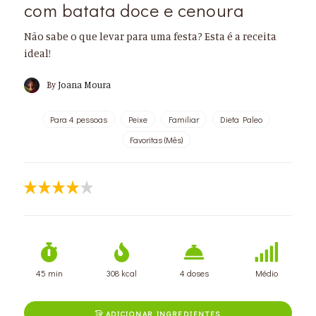
com batata doce e cenoura
Não sabe o que levar para uma festa? Esta é a receita
ideal!
By
Joana Moura
Para 4 pessoas
Peixe
Familiar
Dieta Paleo
Favoritas (Mês)
45 min
308 kcal
4 doses
Médio
ADICIONAR INGREDIENTES
