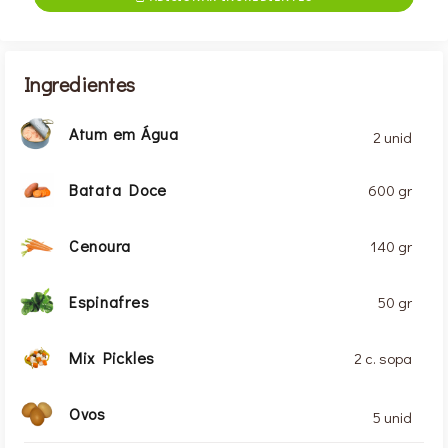
Ingredientes
Atum em Água
2 unid
Batata Doce
600 gr
Cenoura
140 gr
Espinafres
50 gr
Mix Pickles
2 c. sopa
Ovos
5 unid