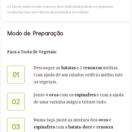
Os factos nutricionais reais por dose individual podem ter pequenas
oscilações face aos valores apresentados no website.​
Modo de Preparação
Para a Torta de Vegetais:
Descasque as
batatas
e 2
cenouras
médias.
01
Com ajuda de um ralador orifício médio, rale
os vegetais.
Junte 4
ovos
com os
espinafres
e com a ajuda
02
de uma varinha mágica triture tudo.
Numa taça, junte as mistura dos
ovos
e
03
espinafres
com a
batata-doce
e
cenoura