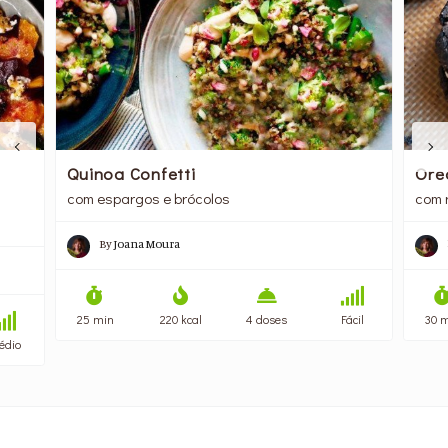
Ore
Quinoa Confetti
com 
com espargos e brócolos
a
By
Joana Moura
30 
25 min
220 kcal
4 doses
Fácil
édio