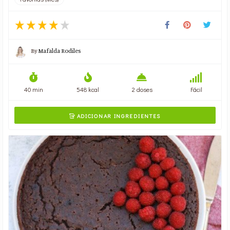
By
Mafalda Rodiles
40 min
548 kcal
2 doses
Fácil
ADICIONAR INGREDIENTES
