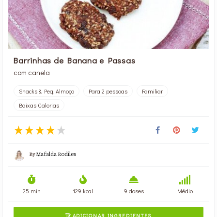
Barrinhas de Banana e Passas
com canela
Snacks & Peq. Almoço
Para 2 pessoas
Familiar
Baixas Calorias
By
Mafalda Rodiles
25 min
129 kcal
9 doses
Médio
ADICIONAR INGREDIENTES
