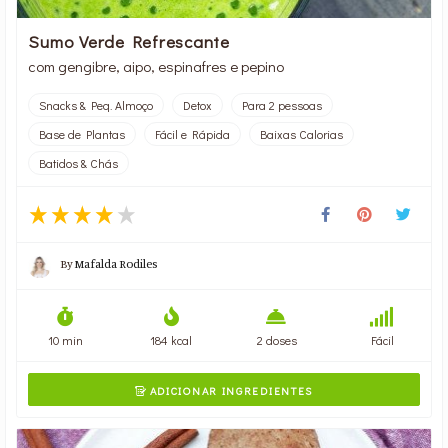
Sumo Verde Refrescante
com gengibre, aipo, espinafres e pepino
Snacks & Peq. Almoço
Detox
Para 2 pessoas
Base de Plantas
Fácil e Rápida
Baixas Calorias
Batidos & Chás
By
Mafalda Rodiles
10 min
184 kcal
2 doses
Fácil
ADICIONAR INGREDIENTES
