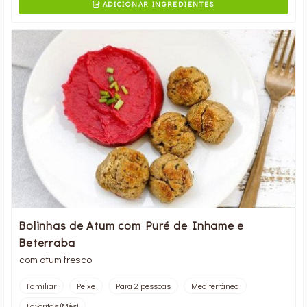
ADICIONAR INGREDIENTES

Bolinhas de Atum com Puré de Inhame e
Beterraba
com atum fresco
Familiar
Peixe
Para 2 pessoas
Mediterrânea
Favoritas (Mês)