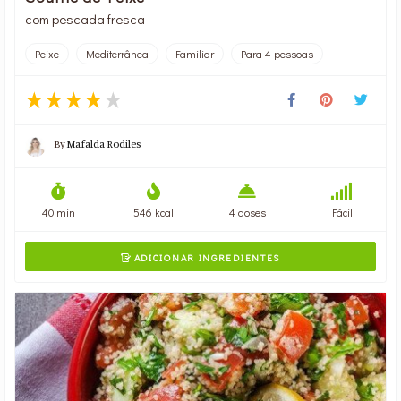
com pescada fresca
Peixe
Mediterrânea
Familiar
Para 4 pessoas
By
Mafalda Rodiles
40 min
546 kcal
4 doses
Fácil
ADICIONAR INGREDIENTES
