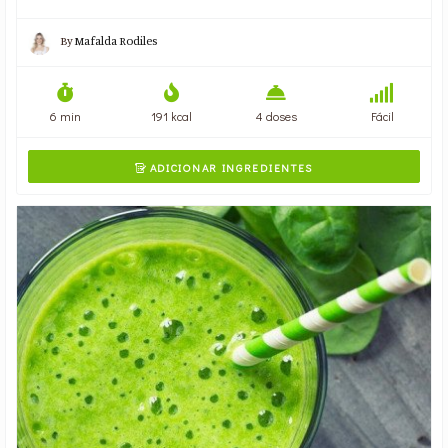
By
Mafalda Rodiles
6 min
191 kcal
4 doses
Fácil
ADICIONAR INGREDIENTES
