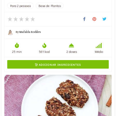
Para 2 pessoas
Base de Plantas
By
Mafalda Rodiles
25 min
561 kcal
2 doses
Médio
ADICIONAR INGREDIENTES
