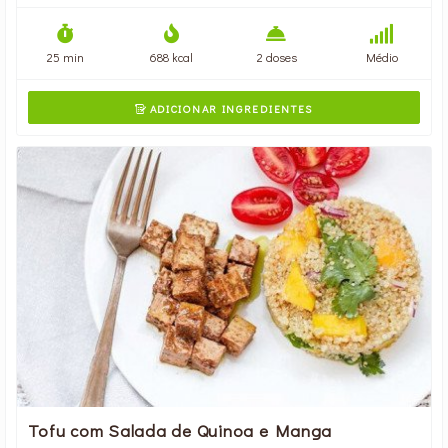
25 min
688 kcal
2 doses
Médio
ADICIONAR INGREDIENTES

Tofu com Salada de Quinoa e Manga