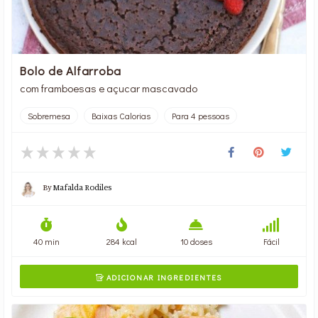
Bolo de Alfarroba
com framboesas e açucar mascavado
Sobremesa
Baixas Calorias
Para 4 pessoas
By
Mafalda Rodiles
40 min
284 kcal
10 doses
Fácil
ADICIONAR INGREDIENTES
