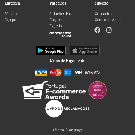
Empresa
Parceiros
Suporte
Missão
Soluções Para
Contactos
Equipa
Empresas
Centro de Ajuda
Experts
Meios de Pagamento
Por favor aceite as nossas deliciosas
“cookies”!
Usamos cookies para personalizar conteúdo e anúncios, fornecer recursos
Idioma / Language