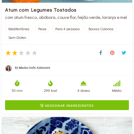
Atum com Legumes Tostados
com atum fresco, abóbora, couve flor, feijão verde, laranja e mel
Mediterrânea
Peixe
Para 4 pessoas
Baixas Calorias
Sem Glúten
By
Maria Inês Antunes
50 min
299 kcal
4 doses
Médio
ADICIONAR INGREDIENTES
