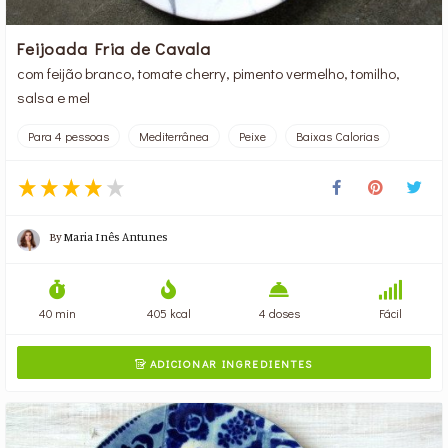
Feijoada Fria de Cavala
com feijão branco, tomate cherry, pimento vermelho, tomilho,
salsa e mel
Para 4 pessoas
Mediterrânea
Peixe
Baixas Calorias
By
Maria Inês Antunes
40 min
405 kcal
4 doses
Fácil
ADICIONAR INGREDIENTES
