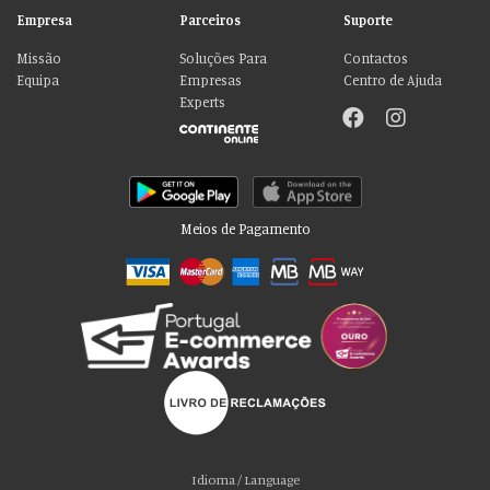
Empresa
Parceiros
Suporte
Missão
Soluções Para
Contactos
Equipa
Empresas
Centro de Ajuda
Experts
Meios de Pagamento
Por favor aceite as nossas deliciosas
“cookies”!
Usamos cookies para personalizar conteúdo e anúncios, fornecer recursos
Idioma / Language