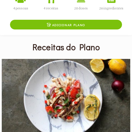
4 pessoas
4 receitas
20 doses
26 ingredientes

ADICIONAR PLANO
Receitas do Plano