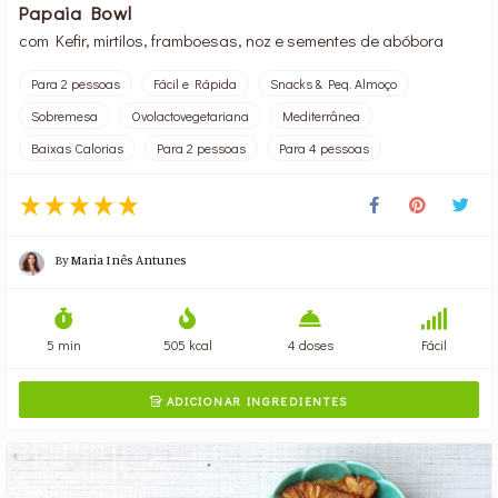
Papaia Bowl
com Kefir, mirtilos, framboesas, noz e sementes de abóbora
Para 2 pessoas
Fácil e Rápida
Snacks & Peq. Almoço
Sobremesa
Ovolactovegetariana
Mediterrânea
Baixas Calorias
Para 2 pessoas
Para 4 pessoas
By
Maria Inês Antunes
5 min
505 kcal
4 doses
Fácil
ADICIONAR INGREDIENTES
