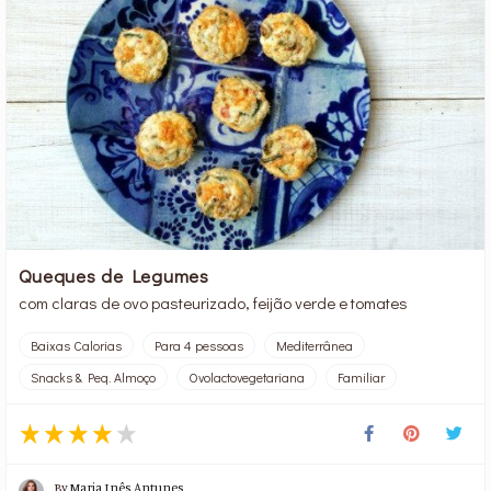
Queques de Legumes
com claras de ovo pasteurizado, feijão verde e tomates
Baixas Calorias
Para 4 pessoas
Mediterrânea
Snacks & Peq. Almoço
Ovolactovegetariana
Familiar
By
Maria Inês Antunes