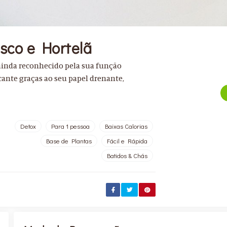
isco e Hortelã
 ainda reconhecido pela sua função
icante graças ao seu papel drenante,
Detox
Para 1 pessoa
Baixas Calorias
Base de Plantas
Fácil e Rápida
Batidos & Chás