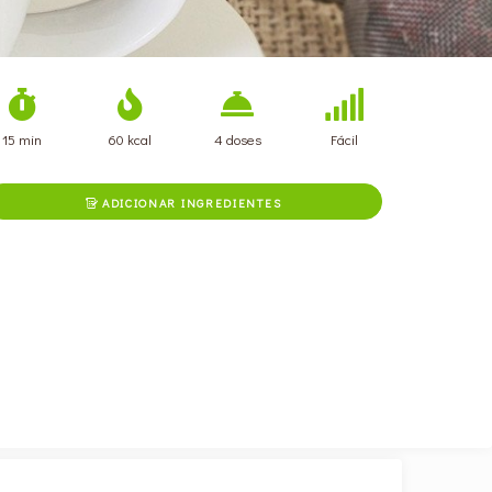
15 min
60 kcal
4 doses
Fácil
ADICIONAR INGREDIENTES
