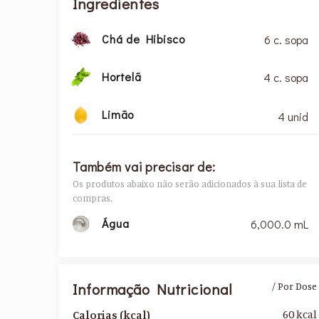
Ingredientes
Chá de Hibisco
6 c. sopa
Hortelã
4 c. sopa
Limão
4 unid
Também vai precisar de:
Os produtos abaixo não serão adicionados à sua lista de
compras.
Água
6,000.0 mL
Informação Nutricional
/ Por Dose
60 kcal
Calorias (kcal)