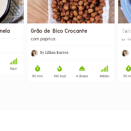
nela
Grão de Bico Crocante
Sal
com paprica
c/ H
By
Lillian Barros
Fácil
90 min
146 kcal
4 doses
Médio
50 m