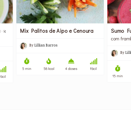
Sumo Fu
o e
Mix Palitos de Aipo e Cenoura
com fram
By
Lillian Barros
By
Lil
5 min
58 kcal
4 doses
Fácil
15 min
Fácil