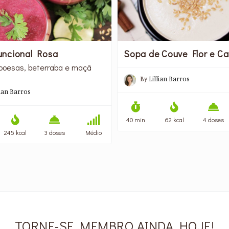
ncional Rosa
Sopa de Couve Flor e Ca
boesas, beterraba e maçã
By
Lillian Barros
lian Barros
40 min
62 kcal
4 doses
245 kcal
3 doses
Médio
TORNE-SE MEMBRO AINDA HOJE!