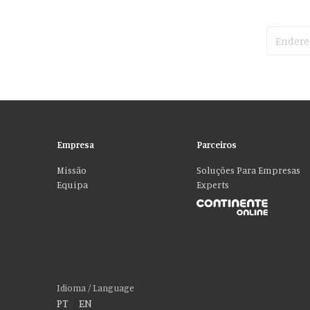
Empresa
Parceiros
Missão
Soluções Para Empresas
Equipa
Experts
Por favor aceite as nossas deliciosas “cookies
Usamos cookies para personalizar conteúdo e anúncios, fornecer recur
social, publicidade e análise, que podem combiná-lo com outras informa
Idioma / Language
PT
|
EN