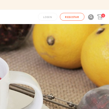
0

LOGIN
REGISTAR