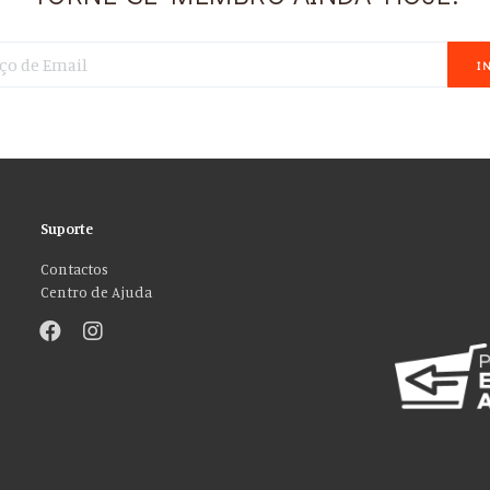
I
Suporte
Contactos
Centro de Ajuda
”!
sos de mídia social e analisar nosso tráfego. Também compartilhamos info
ções que você forneceu a eles ou que coletaram do uso de seus serviços. Vo