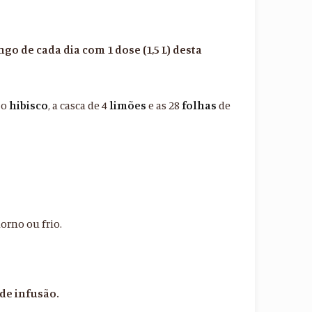
go de cada dia com 1 dose (1,5 L) desta
 o
hibisco
, a casca de 4
limões
e as 28
folhas
de
orno ou frio.
 de infusão.