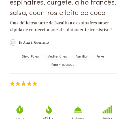
espinafres, curgete, alho francês,
salsa, coentros e leite de coco
Uma deliciosa tarte de Bacalhau e espinafres super
rápida de confeccionar e absolutamente irresistível!
By
Ana S. Guerreiro
Dieta Paleo
Mediterrânea
Familiar
Peixe
Para 4 pessoas
50 min
242 kcal
6 doses
Médio