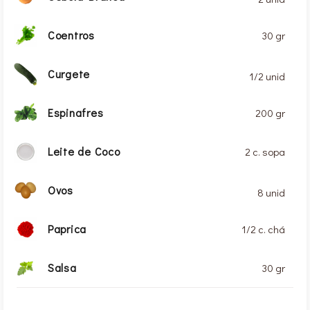
Coentros
30 gr
Curgete
1/2 unid
Espinafres
200 gr
Leite de Coco
2 c. sopa
Ovos
8 unid
Paprica
1/2 c. chá
Salsa
30 gr