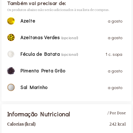
Também vai precisar de:
Os produtos abaixo não serão adicionados à sua lista de compras.
Azeite
a gosto
Azeitonas Verdes
a gosto
(opcional)
Fécula de Batata
1 c. sopa
(opcional)
Pimenta Preta Grão
a gosto
Sal Marinho
a gosto
Informação Nutricional
/ Por Dose
242 kcal
Calorias (kcal)