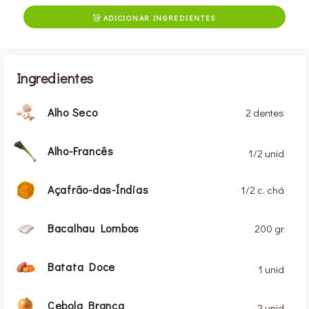
ADICIONAR INGREDIENTES

Ingredientes
Alho Seco
2 dentes
Alho-Francês
1/2 unid
Açafrão-das-Índias
1/2 c. chá
Bacalhau Lombos
200 gr
Batata Doce
1 unid
Cebola Branca
2 unid