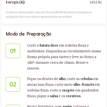
1,012 Kj
Energia (Kj)
Os factos nutricionais reais por dose individual podem ter pequenas
oscilações face aos valores apresentados no website.​
Modo de Preparação
Corte a
batata doce
em rodelas finas e
01
uniformes. Disponha-as circularmente numa
forma própria para tartes e leve ao forno, a
180º, durante cerca de 10min. Retire e
reserve.
Pique os dentes de
alho
, corte as
cebolas
em
02
meias luas finas, corte meio
alho-francês
em
rodelas finas, corte a
curgete
em quadrados
finos, pique a
salsa
e os
coentros
.
Numa frigideira, com
azeite
, coloque o