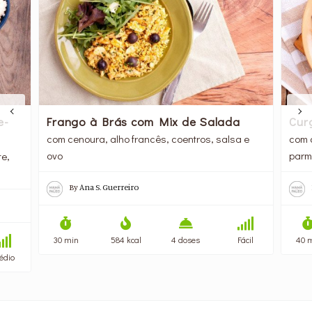
e-
Frango à Brás com Mix de Salada
Cur
com cenoura, alho francês, coentros, salsa e
com 
ovo
parm
te,
By
Ana S. Guerreiro
30 min
584 kcal
4 doses
Fácil
40 
édio