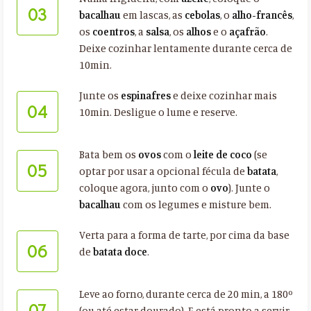
03
bacalhau
em lascas, as
cebolas
, o
alho-francês
,
os
coentros
, a
salsa
, os
alhos
e o
açafrão
.
Deixe cozinhar lentamente durante cerca de
10min.
Junte os
espinafres
e deixe cozinhar mais
04
10min. Desligue o lume e reserve.
Bata bem os
ovos
com o
leite de coco
(se
05
optar por usar a opcional fécula de
batata
,
coloque agora, junto com o
ovo
). Junte o
bacalhau
com os legumes e misture bem.
Verta para a forma de tarte, por cima da base
06
de
batata doce
.
Leve ao forno, durante cerca de 20 min, a 180º
07
(ou até estar dourado). E está pronto a servir.