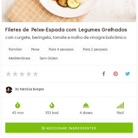
Filetes de Peixe-Espada com Legumes Grelhados
com curgete, beringela, tomate e molho de vinagre balsâmico
Familiar
Peixe
Para 4 pessoas
Para 2 pessoas
Mediterrânea
Sem Glúten
By
Patrícia Borges
45 min
353 kcal
4 doses
Fácil
ADICIONAR INGREDIENTES
