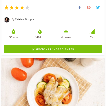
By
Patrícia Borges
50 min
448 kcal
4 doses
Fácil
ADICIONAR INGREDIENTES
