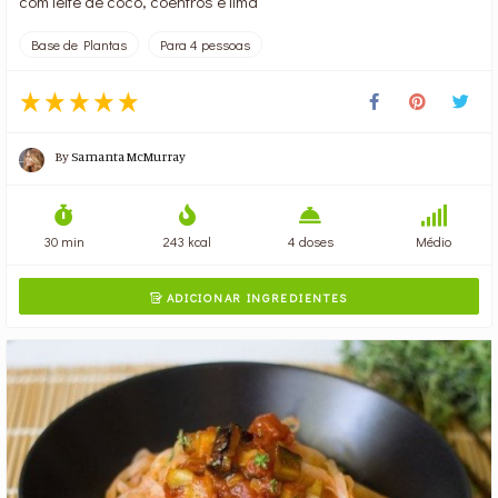
com leite de coco, coentros e lima
Base de Plantas
Para 4 pessoas
By
Samanta McMurray
30 min
243 kcal
4 doses
Médio
ADICIONAR INGREDIENTES
