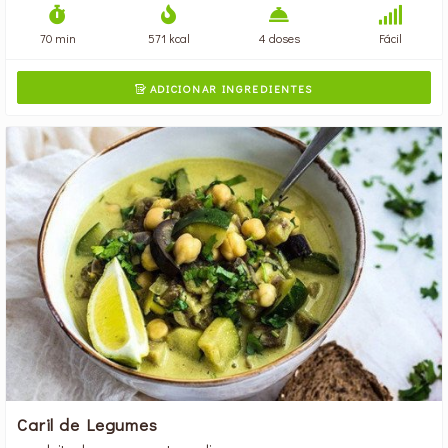
70 min
571 kcal
4 doses
Fácil
ADICIONAR INGREDIENTES

Caril de Legumes