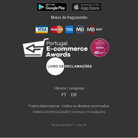
Meios de Pagamento
Por favor aceite as nossas deliciosas
“cookies”!
Usamos cookies para personalizar conteúdo e anúncios, fornecer recursos
Idioma / Language
de mídia social e analisar nosso tráfego. Também compartilhamos
PT
|
EN
informações sobre seu uso de nosso site com nossos parceiros de mídia
social, publicidade e análise, que podem combiná-lo com outras informações
© 2019-2026 Cuizeat - Todos os direitos reservados.
que você forneceu a eles ou que coletaram do uso de seus serviços. Você
Política de Privacidade
|
Termos e Condições
consente com nossos cookies se continuar a usar nosso site.
Server LB3 SRV17 - v32.6.18
ACEITO