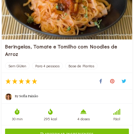
Beringelas, Tomate e Tomilho com Noodles de
Arroz
Sem Glúten
Para 4 pessoas
Base de Plantas
By
Sofia Paixão
30 min
295 kcal
4 doses
Fácil
ADICIONAR INGREDIENTES