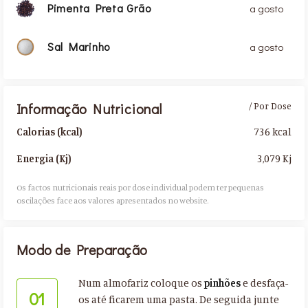
Pimenta Preta Grão
a gosto
Sal Marinho
a gosto
Informação Nutricional
/ Por Dose
736 kcal
Calorias (kcal)
3,079 Kj
Energia (Kj)
Os factos nutricionais reais por dose individual podem ter pequenas
oscilações face aos valores apresentados no website.​
Modo de Preparação
Num almofariz coloque os
pinhões
e desfaça-
01
os até ficarem uma pasta. De seguida junte