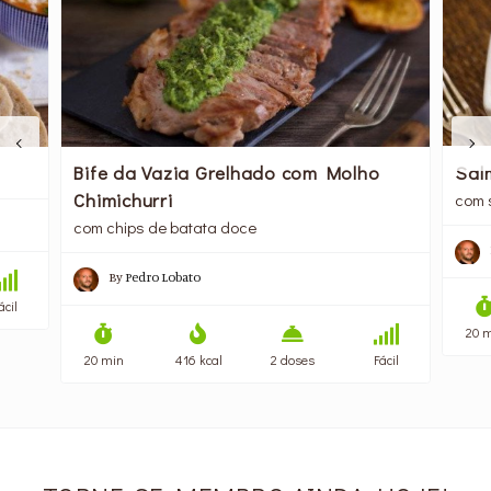
Bife da Vazia Grelhado com Molho
Sal
Chimichurri
com 
com chips de batata doce
By
Pedro Lobato
ácil
20 
20 min
416 kcal
2 doses
Fácil