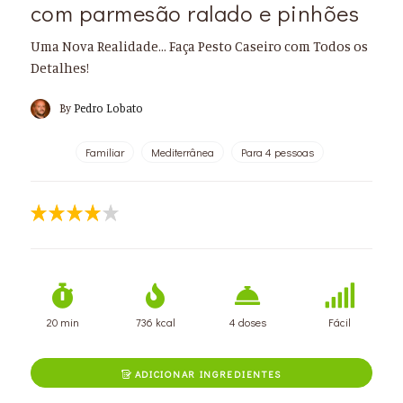
com parmesão ralado e pinhões
Uma Nova Realidade... Faça Pesto Caseiro com Todos os
Detalhes!
By
Pedro Lobato
Familiar
Mediterrânea
Para 4 pessoas
20 min
736 kcal
4 doses
Fácil
ADICIONAR INGREDIENTES
