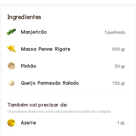
Ingredientes
Manjericão
1 punhado
Massa Penne Rigate
500 gr
Pinhão
50 gr
Queijo Parmesão Ralado
150 gr
Também vai precisar de:
Os produtos abaixo não serão adicionados à sua lista de compras.
Azeite
1 dL