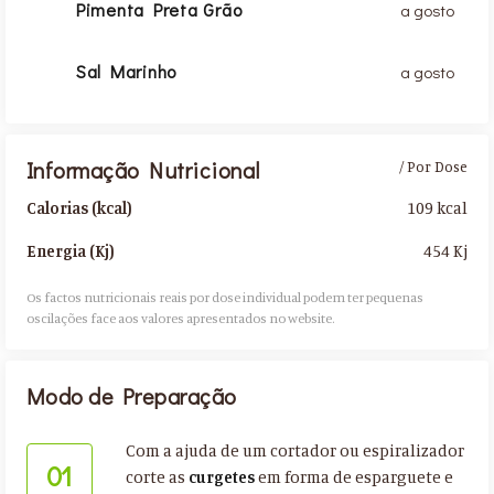
Pimenta Preta Grão
a gosto
Sal Marinho
a gosto
Informação Nutricional
/ Por Dose
109 kcal
Calorias (kcal)
454 Kj
Energia (Kj)
Os factos nutricionais reais por dose individual podem ter pequenas
oscilações face aos valores apresentados no website.​
Modo de Preparação
Com a ajuda de um cortador ou espiralizador
01
corte as
curgetes
em forma de esparguete e