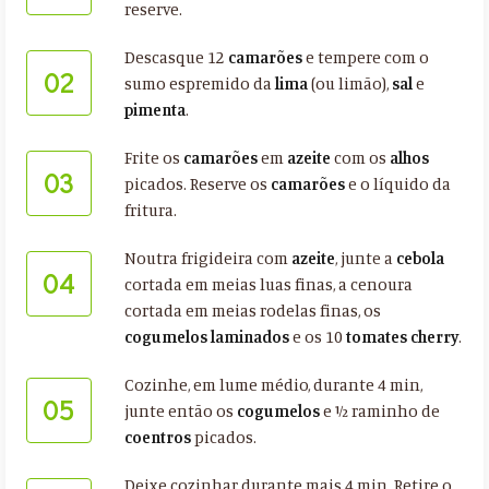
reserve.
Descasque 12
camarões
e tempere com o
02
sumo espremido da
lima
(ou limão),
sal
e
pimenta
.
Frite os
camarões
em
azeite
com os
alhos
03
picados. Reserve os
camarões
e o líquido da
fritura.
Noutra frigideira com
azeite
, junte a
cebola
04
cortada em meias luas finas, a cenoura
cortada em meias rodelas finas, os
cogumelos laminados
e os 10
tomates cherry
.
Cozinhe, em lume médio, durante 4 min,
05
junte então os
cogumelos
e ½ raminho de
coentros
picados.
Deixe cozinhar durante mais 4 min. Retire o