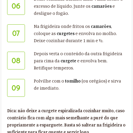
06
excesso de líquido. Junte os
camarões
e
desligue o fogão.
Na frigideira onde fritou os
camarões
,
07
coloque as
curgetes
e envolva no molho.
Deixe cozinhar durante 1 min e ½.
Depois verta o conteúdo da outra frigideira
08
para cima da
curgete
e envolva bem.
Retifique temperos.
Polvilhe com o
tomilho
(ou orégãos) e sirva
09
de imediato.
Dica: não deixe a curgete espiralizada cozinhar muito, caso
contrário fica com algo mais semelhante a puré do que
propriamente a esparguete. Basta só saltear na frigideira o
suficiente para ficar quente e servir logo.