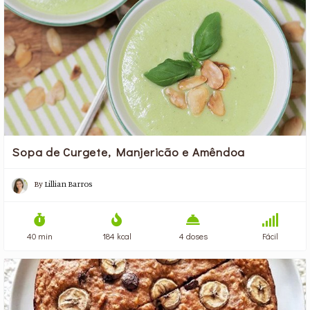
Sopa de Curgete, Manjericão e Amêndoa
By
Lillian Barros
40 min
184 kcal
4 doses
Fácil