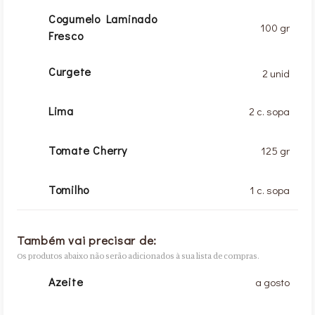
Cogumelo Laminado
100 gr
Fresco
Curgete
2 unid
Lima
2 c. sopa
Tomate Cherry
125 gr
Tomilho
1 c. sopa
Também vai precisar de:
Os produtos abaixo não serão adicionados à sua lista de compras.
Azeite
a gosto