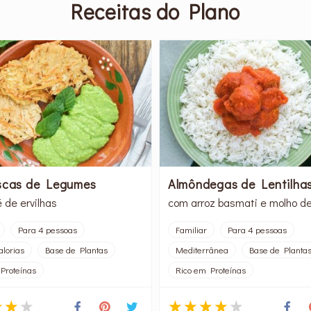
Receitas do Plano
scas de Legumes
Almôndegas de Lentilha
 de ervilhas
com arroz basmati e molho d
Para 4 pessoas
Familiar
Para 4 pessoas
alorias
Base de Plantas
Mediterrânea
Base de Planta
Proteínas
Rico em Proteínas