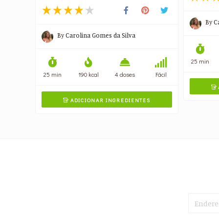
By
C
By
Carolina Gomes da Silva
25 min
25 min
190 kcal
4 doses
Fácil

ADICIONAR INGREDIENTES
