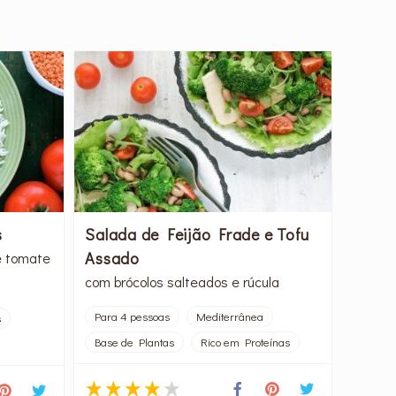
s
Salada de Feijão Frade e Tofu
Assado
e tomate
com brócolos salteados e rúcula
Para 4 pessoas
Mediterrânea
s
Base de Plantas
Rico em Proteínas