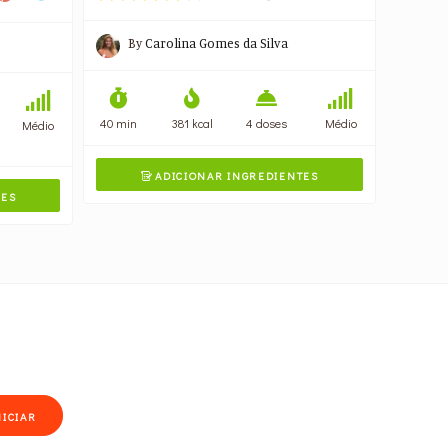
By
Carolina Gomes da Silva
40 min
381 kcal
4 doses
Médio
Médio
ADICIONAR INGREDIENTES

TES
NICIAR