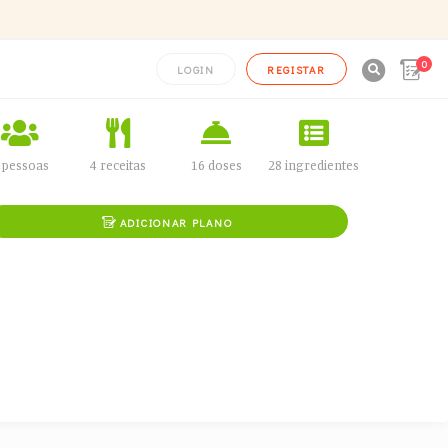
0

LOGIN
REGISTAR
 pessoas
4 receitas
16 doses
28 ingredientes

ADICIONAR PLANO