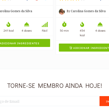
arolina Gomes da Silva
By
Carolina Gomes da Silva
241 kcal
4 doses
Fácil
50 min
454
4 doses
kcal
ADICIONAR INGREDIENTES
ADICIONAR INGREDIEN

TORNE-SE MEMBRO AINDA HOJE!
I