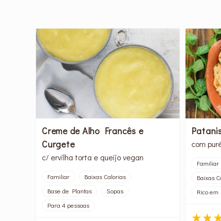
Creme de Alho Francês e
Patani
Curgete
com puré
c/ ervilha torta e queijo vegan
Familiar
Familiar
Baixas Calorias
Baixas C
Base de Plantas
Sopas
Rico em 
Para 4 pessoas