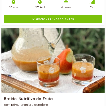
35 min
670 kcal
4 doses
Fácil
ADICIONAR INGREDIENTES

Batido Nutritivo de Fruta
com pêra, laranja e gengibre