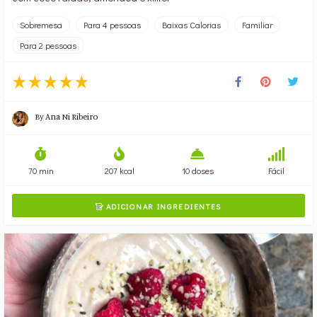
Sobremesa
Para 4 pessoas
Baixas Calorias
Familiar
Para 2 pessoas
By
Ana Ni Ribeiro
70 min
207 kcal
10 doses
Fácil
ADICIONAR INGREDIENTES
