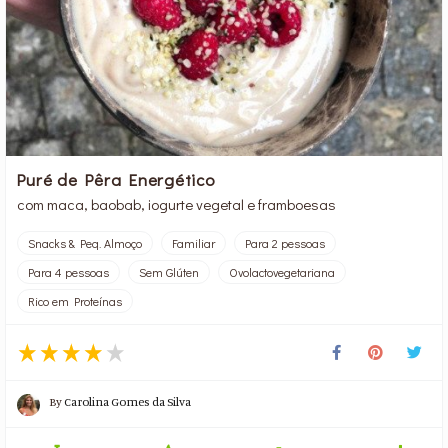
Puré de Pêra Energético
com maca, baobab, iogurte vegetal e framboesas
Snacks & Peq. Almoço
Familiar
Para 2 pessoas
Para 4 pessoas
Sem Glúten
Ovolactovegetariana
Rico em Proteínas
By
Carolina Gomes da Silva