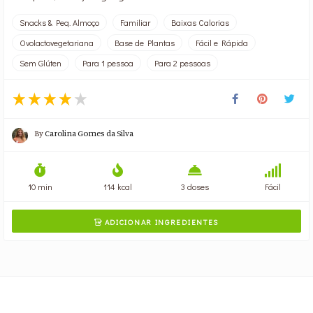
Snacks & Peq. Almoço
Familiar
Baixas Calorias
Ovolactovegetariana
Base de Plantas
Fácil e Rápida
Sem Glúten
Para 1 pessoa
Para 2 pessoas
By
Carolina Gomes da Silva
10 min
114 kcal
3 doses
Fácil
ADICIONAR INGREDIENTES
