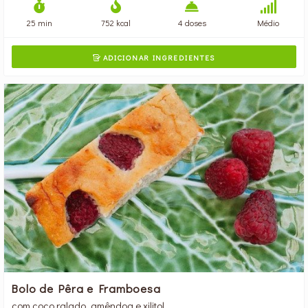
25 min
752 kcal
4 doses
Médio
ADICIONAR INGREDIENTES

Bolo de Pêra e Framboesa
com coco ralado, amêndoa e xilitol