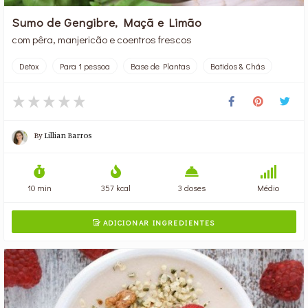
Sumo de Gengibre, Maçã e Limão
com pêra, manjericão e coentros frescos
Detox
Para 1 pessoa
Base de Plantas
Batidos & Chás
By
Lillian Barros
10 min
357 kcal
3 doses
Médio
ADICIONAR INGREDIENTES
