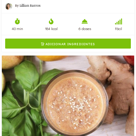
By
Lillian Barros
40 min
184 kcal
6 doses
Fácil
ADICIONAR INGREDIENTES
