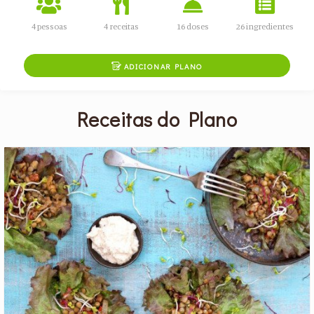
4 pessoas
4 receitas
16 doses
26 ingredientes

ADICIONAR PLANO
Receitas do Plano