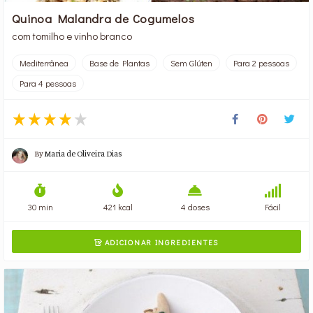
Quinoa Malandra de Cogumelos
com tomilho e vinho branco
Mediterrânea
Base de Plantas
Sem Glúten
Para 2 pessoas
Para 4 pessoas
By
Maria de Oliveira Dias
30 min
421 kcal
4 doses
Fácil
ADICIONAR INGREDIENTES
