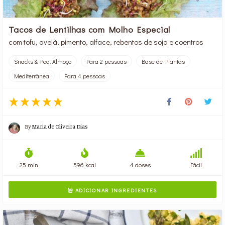
Tacos de Lentilhas com Molho Especial
com tofu, avelã, pimento, alface, rebentos de soja e coentros
Snacks & Peq. Almoço
Para 2 pessoas
Base de Plantas
Mediterrânea
Para 4 pessoas
By
Maria de Oliveira Dias
25 min
596 kcal
4 doses
Fácil
ADICIONAR INGREDIENTES
