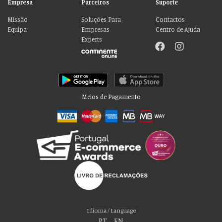
Empresa
Parceiros
Suporte
Missão
Soluções Para
Contactos
Equipa
Empresas
Centro de Ajuda
Experts
Meios de Pagamento
Por favor aceite as nossas deliciosas
“cookies”!
Usamos cookies para personalizar conteúdo e anúncios, fornecer recursos
Idioma / Language
de mídia social e analisar nosso tráfego. Também compartilhamos
PT
|
EN