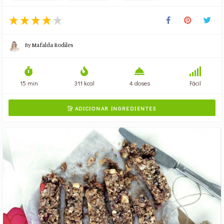
By
Mafalda Rodiles
15 min
311 kcal
4 doses
Fácil
ADICIONAR INGREDIENTES
