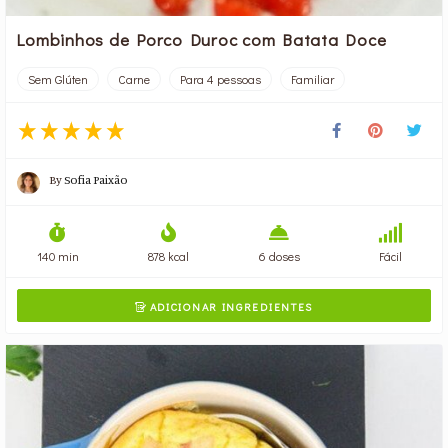
Lombinhos de Porco Duroc com Batata Doce
Sem Glúten
Carne
Para 4 pessoas
Familiar
By
Sofia Paixão
140 min
878 kcal
6 doses
Fácil
ADICIONAR INGREDIENTES
