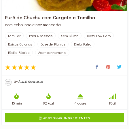
Puré de Chuchu com Curgete e Tomilho
com cebolinho e noz moscada
Familiar
Para 4 pessoas
Sem Glúten
Dieta Low Carb
Baixas Calorias
Base de Plantas
Dieta Paleo
Fácil e Rápida
Acompanhamento
By
Ana S. Guerreiro
15 min
92 kcal
4 doses
Fácil
ADICIONAR INGREDIENTES
