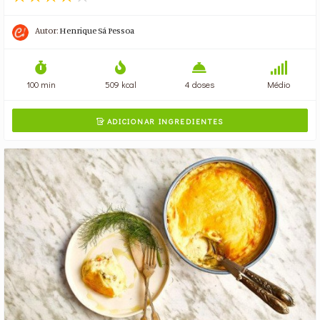
Autor:
Henrique Sá Pessoa
100 min
509 kcal
4 doses
Médio
ADICIONAR INGREDIENTES
