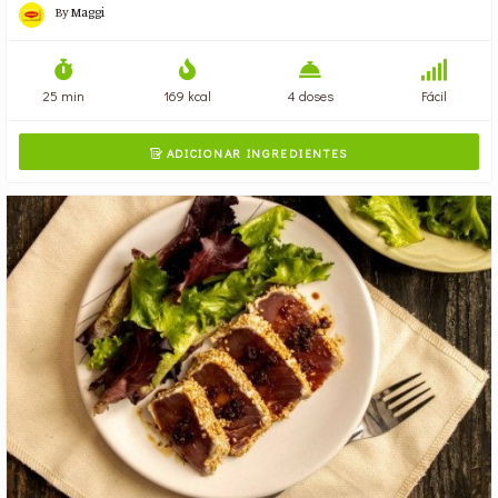
By
Maggi
25 min
169 kcal
4 doses
Fácil
ADICIONAR INGREDIENTES
