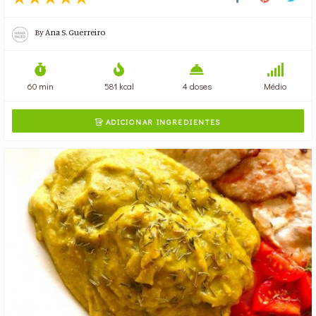
By
Ana S. Guerreiro
60 min
581 kcal
4 doses
Médio
ADICIONAR INGREDIENTES
