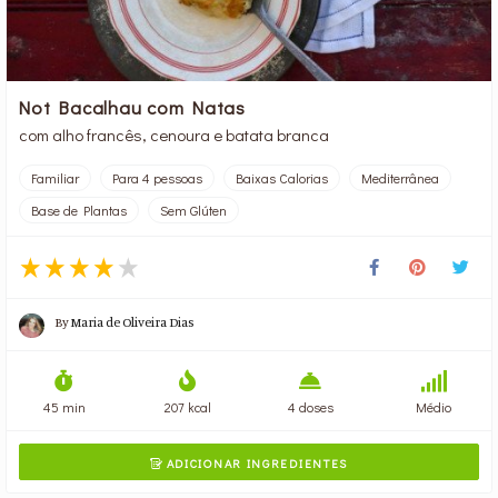
Not Bacalhau com Natas
com alho francês, cenoura e batata branca
Familiar
Para 4 pessoas
Baixas Calorias
Mediterrânea
Base de Plantas
Sem Glúten
By
Maria de Oliveira Dias
45 min
207 kcal
4 doses
Médio
ADICIONAR INGREDIENTES
