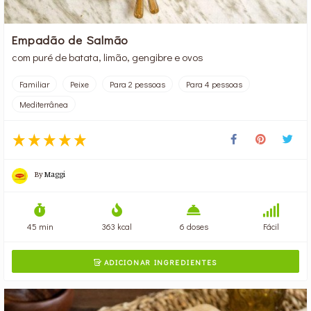
Empadão de Salmão
com puré de batata, limão, gengibre e ovos
Familiar
Peixe
Para 2 pessoas
Para 4 pessoas
Mediterrânea
By
Maggi
45 min
363 kcal
6 doses
Fácil
ADICIONAR INGREDIENTES
