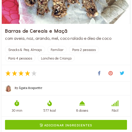
Barras de Cereais e Maçã
com aveia, noz, arando, mel, coco ralado e óleo de coco
Snacks & Peq. Almoço
Familiar
Para 2 pessoas
Para 4 pessoas
Lanches de Criança
By
Ágata Roquette
30 min
577 kcal
8 doses
Fácil
ADICIONAR INGREDIENTES
