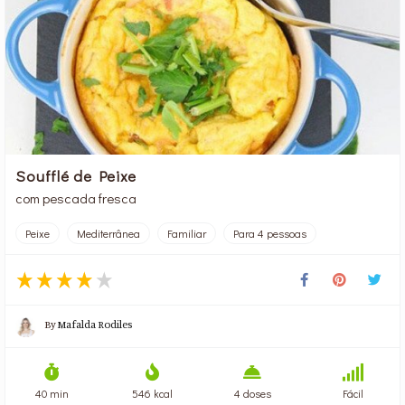
Soufflé de Peixe
com pescada fresca
Peixe
Mediterrânea
Familiar
Para 4 pessoas
By
Mafalda Rodiles
40 min
546 kcal
4 doses
Fácil