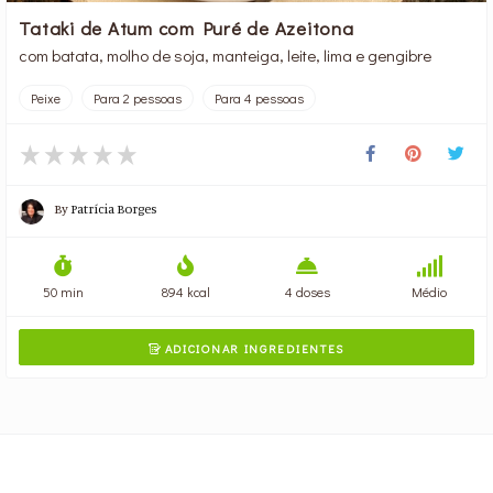
Tataki de Atum com Puré de Azeitona
com batata, molho de soja, manteiga, leite, lima e gengibre
Peixe
Para 2 pessoas
Para 4 pessoas
By
Patrícia Borges
50 min
894 kcal
4 doses
Médio
ADICIONAR INGREDIENTES
