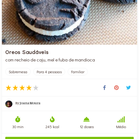
Oreos Saudáveis
com recheio de caju, mel e fuba de mandioca
Sobremesa
Para 4 pessoas
Familiar
By
Joana Moura
30 min
245 kcal
12 doses
Médio