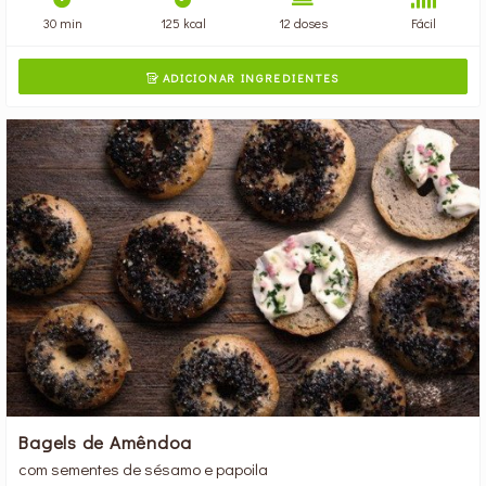
30 min
125 kcal
12 doses
Fácil
ADICIONAR INGREDIENTES

Bagels de Amêndoa
com sementes de sésamo e papoila