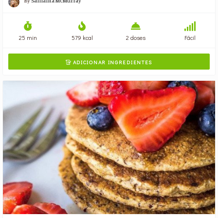
By
Samanta McMurray
25 min
579 kcal
2 doses
Fácil
ADICIONAR INGREDIENTES
