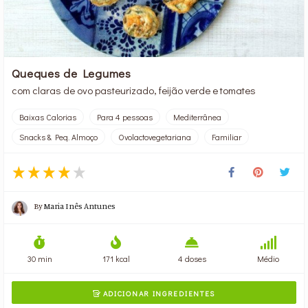
Queques de Legumes
com claras de ovo pasteurizado, feijão verde e tomates
Baixas Calorias
Para 4 pessoas
Mediterrânea
Snacks & Peq. Almoço
Ovolactovegetariana
Familiar
By
Maria Inês Antunes
30 min
171 kcal
4 doses
Médio
ADICIONAR INGREDIENTES
