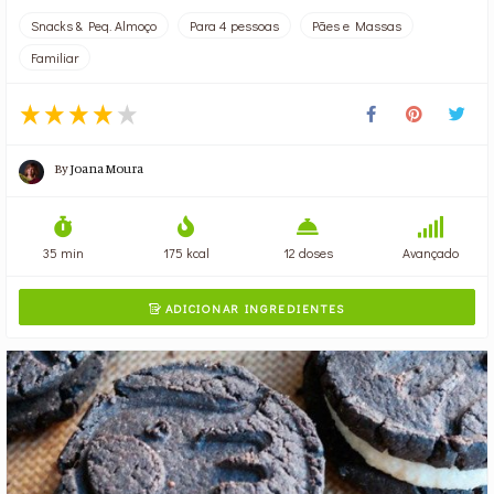
Snacks & Peq. Almoço
Para 4 pessoas
Pães e Massas
Familiar
By
Joana Moura
35 min
175 kcal
12 doses
Avançado
ADICIONAR INGREDIENTES
