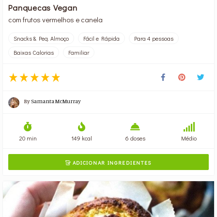
Panquecas Vegan
com frutos vermelhos e canela
Snacks & Peq. Almoço
Fácil e Rápida
Para 4 pessoas
Baixas Calorias
Familiar
By
Samanta McMurray
20 min
149 kcal
6 doses
Médio
ADICIONAR INGREDIENTES
