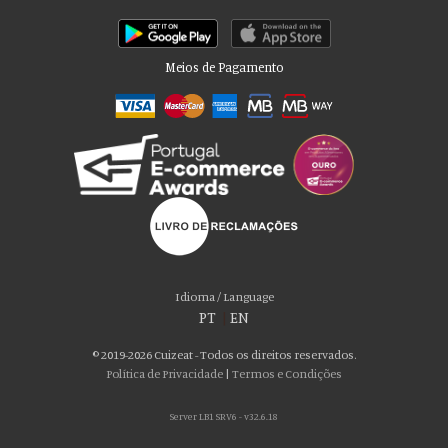
Meios de Pagamento
Por favor aceite as nossas deliciosas
“cookies”!
Usamos cookies para personalizar conteúdo e anúncios, fornecer recursos
Idioma / Language
de mídia social e analisar nosso tráfego. Também compartilhamos
PT
|
EN
informações sobre seu uso de nosso site com nossos parceiros de mídia
social, publicidade e análise, que podem combiná-lo com outras informações
© 2019-2026 Cuizeat - Todos os direitos reservados.
que você forneceu a eles ou que coletaram do uso de seus serviços. Você
Política de Privacidade
|
Termos e Condições
consente com nossos cookies se continuar a usar nosso site.
Server LB1 SRV6 - v32.6.18
ACEITO