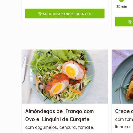
30 min
ADICIONAR INGREDIENTES


Almôndegas de Frango com
Crepe 
Ovo e Linguini de Curgete
com tom
linhaça
com cogumelos, cenoura, tomate,