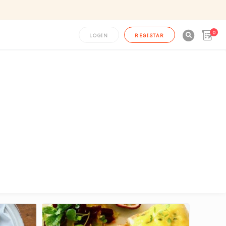
0

LOGIN
REGISTAR