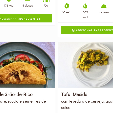
178 kcal
4 doses
Fácil
60 min
565
4 doses
kcal
ADICIONAR INGREDIENTES
ADICIONAR INGREDIEN

de Grão-de-Bico
Tofu Mexido
ate, rúcula e sementes de
com levedura de cerveja, aça
salsa