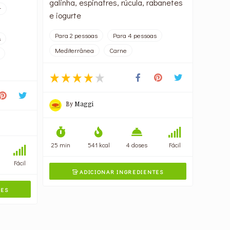
galinha, espinafres, rúcula, rabanetes
r
e iogurte
Para 2 pessoas
Para 4 pessoas
s
Mediterrânea
Carne
By
Maggi
25 min
541 kcal
4 doses
Fácil
Fácil
ADICIONAR INGREDIENTES

TES