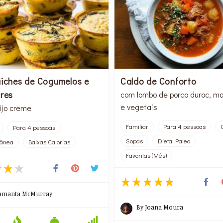
uiches de Cogumelos e
Caldo de Conforto
fres
com lombo de porco duroc, m
e vegetais
ijo creme
Familiar
Para 4 pessoas
Para 4 pessoas
Sopas
Dieta Paleo
rânea
Baixas Calorias
Favoritas (Mês)
amanta McMurray
By
Joana Moura