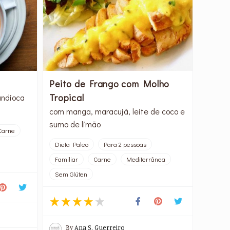
Peito de Frango com Molho
Tropical
andioca
com manga, maracujá, leite de coco e
sumo de limão
Carne
Dieta Paleo
Para 2 pessoas
Familiar
Carne
Mediterrânea
Sem Glúten
By
Ana S. Guerreiro