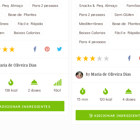
 Peq. Almoço
Para 2 pessoas
Snacks & Peq. Almoço
Familia
Base de Plantas
Para 2 pessoas
Sem Glúten
rânea
Fácil e Rápida
Mediterrânea
Base de Planta
ten
Baixas Calorias
Baixas Calorias
Fácil e Rápida
Para 4 pessoas
aria de Oliveira Dias
By
Maria de Oliveira Dias
138 kcal
2 doses
Fácil
15 min
120 kcal
4 doses
ADICIONAR INGREDIENTES
ADICIONAR INGREDIEN
