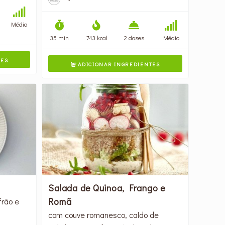
Médio
35 min
743 kcal
2 doses
Médio
TES
ADICIONAR INGREDIENTES

Salada de Quinoa, Frango e
Romã
frão e
com couve romanesco, caldo de