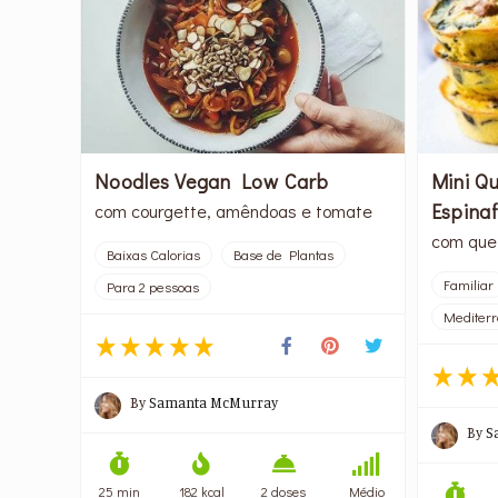
Noodles Vegan Low Carb
Mini Q
Espina
com courgette, amêndoas e tomate
com que
Baixas Calorias
Base de Plantas
Familiar
Para 2 pessoas
Mediter
By
Samanta McMurray
By
S
25 min
182 kcal
2 doses
Médio