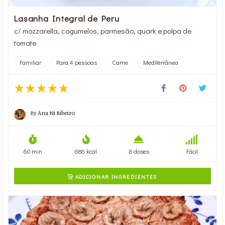
Lasanha Integral de Peru
c/ mozzarella, cogumelos, parmesão, quark e polpa de
tomate
Familiar
Para 4 pessoas
Carne
Mediterrânea
By
Ana Ni Ribeiro
60 min
686 kcal
8 doses
Fácil
ADICIONAR INGREDIENTES
