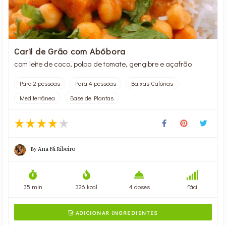
Caril de Grão com Abóbora
com leite de coco, polpa de tomate, gengibre e açafrão
Para 2 pessoas
Para 4 pessoas
Baixas Calorias
Mediterrânea
Base de Plantas
By
Ana Ni Ribeiro
35 min
326 kcal
4 doses
Fácil
ADICIONAR INGREDIENTES
