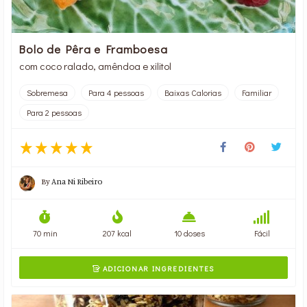
Bolo de Pêra e Framboesa
com coco ralado, amêndoa e xilitol
Sobremesa
Para 4 pessoas
Baixas Calorias
Familiar
Para 2 pessoas
By
Ana Ni Ribeiro
70 min
207 kcal
10 doses
Fácil
ADICIONAR INGREDIENTES
