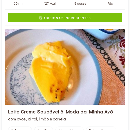
60 min
127 kcal
8 doses
Fácil
ADICIONAR INGREDIENTES

Leite Creme Saudável à Moda da Minha Avó
com ovos, xilitol, limão e canela
Sobremesa
Familiar
Fácil e Rápida
Baixas Calorias