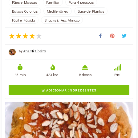
Pães e Massas
Familiar
Para 4 pessoas
Baixas Calorias
Mediterrânea
Base de Plantas
Fácil e Rápida
Snacks & Peq. Almoço
By
Ana Ni Ribeiro
15 min
423 kcal
8 doses
Fácil
ADICIONAR INGREDIENTES
