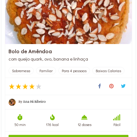
Bolo de Amêndoa
com queijo quark, ovo, banana e linhaça
Sobremesa
Familiar
Para 4 pessoas
Baixas Calorias
By
Ana Ni Ribeiro
50 min
176 kcal
12 doses
Fácil