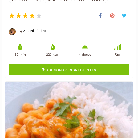
By
Ana Ni Ribeiro
30 min
223 kcal
4 doses
Fácil
ADICIONAR INGREDIENTES
