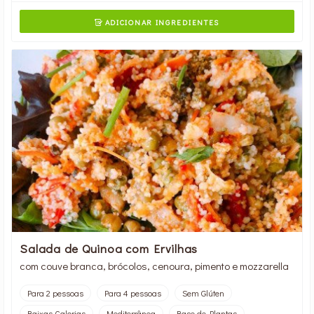
ADICIONAR INGREDIENTES

Salada de Quinoa com Ervilhas
com couve branca, brócolos, cenoura, pimento e mozzarella
Para 2 pessoas
Para 4 pessoas
Sem Glúten
Baixas Calorias
Mediterrânea
Base de Plantas