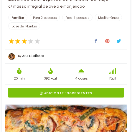
c/ massa integral de aveia e manjericão
Familiar
Para 2 pessoas
Para 4 pessoas
Mediterrânea
Base de Plantas
By
Ana Ni Ribeiro
20 min
392 kcal
4 doses
Fácil
ADICIONAR INGREDIENTES
