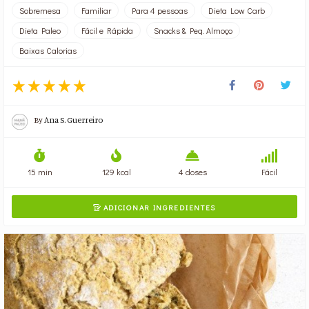
Sobremesa
Familiar
Para 4 pessoas
Dieta Low Carb
Dieta Paleo
Fácil e Rápida
Snacks & Peq. Almoço
Baixas Calorias
By
Ana S. Guerreiro
15 min
129 kcal
4 doses
Fácil
ADICIONAR INGREDIENTES
