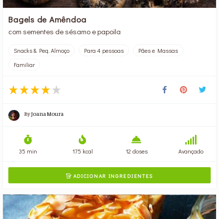
Bagels de Amêndoa
com sementes de sésamo e papoila
Snacks & Peq. Almoço
Para 4 pessoas
Pães e Massas
Familiar
By
Joana Moura
35 min
175 kcal
12 doses
Avançado
ADICIONAR INGREDIENTES
