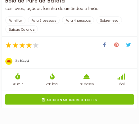
Bolo de Puré de Batata
com ovos, açúcar, farinha de amêndoa e limão
Familiar
Para 2 pessoas
Para 4 pessoas
Sobremesa
Baixas Calorias
By
Maggi
70 min
218 kcal
10 doses
Fácil
ADICIONAR INGREDIENTES
