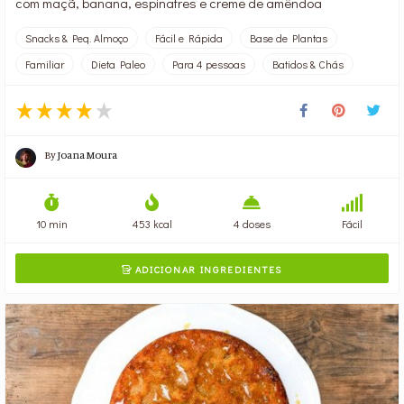
com maçã, banana, espinafres e creme de amêndoa
Snacks & Peq. Almoço
Fácil e Rápida
Base de Plantas
Familiar
Dieta Paleo
Para 4 pessoas
Batidos & Chás
By
Joana Moura
10 min
453 kcal
4 doses
Fácil
ADICIONAR INGREDIENTES
