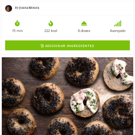
By
Joana Moura
15 min
222 kcal
8 doses
Avançado
ADICIONAR INGREDIENTES
