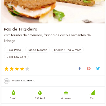
Pão de Frigideira
com farinha de amêndoa, farinha de coco e sementes de
linhaça
Dieta Paleo
Pães e Massas
Snacks & Peq. Almoço
Dieta Low Carb
By
Ana S. Guerreiro
5 min
338 kcal
6 doses
Fácil