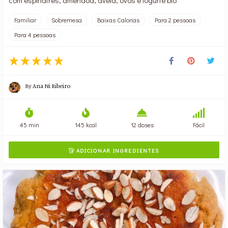
com espinafres, amêndoa, aveia, ovos e iogurte bio
Familiar
Sobremesa
Baixas Calorias
Para 2 pessoas
Para 4 pessoas
By
Ana Ni Ribeiro
45 min
145 kcal
12 doses
Fácil
ADICIONAR INGREDIENTES
