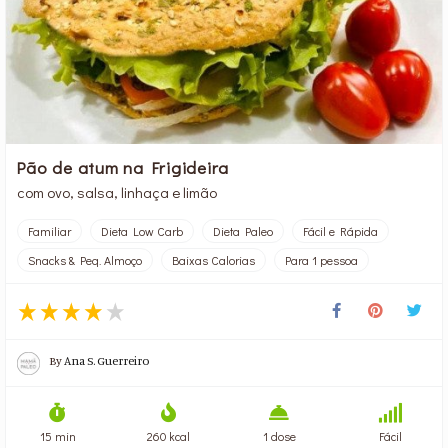
Pão de atum na Frigideira
com ovo, salsa, linhaça e limão
Familiar
Dieta Low Carb
Dieta Paleo
Fácil e Rápida
Snacks & Peq. Almoço
Baixas Calorias
Para 1 pessoa
By
Ana S. Guerreiro
15 min
260 kcal
1 dose
Fácil