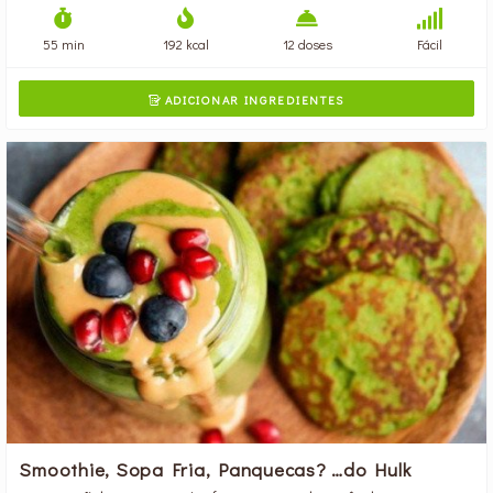
55 min
192 kcal
12 doses
Fácil
ADICIONAR INGREDIENTES

Smoothie, Sopa Fria, Panquecas? …do Hulk