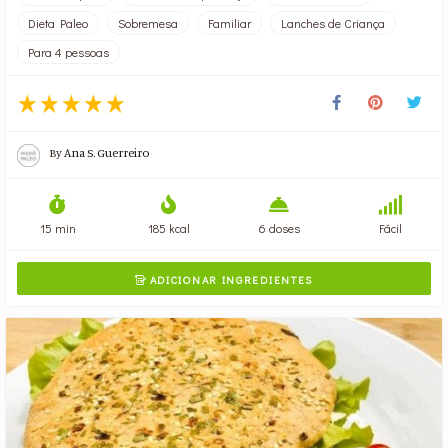
Dieta Paleo
Sobremesa
Familiar
Lanches de Criança
Para 4 pessoas
By
Ana S. Guerreiro
15 min
185 kcal
6 doses
Fácil
ADICIONAR INGREDIENTES
