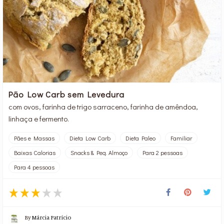
Pão Low Carb sem Levedura
com ovos, farinha de trigo sarraceno, farinha de amêndoa,
linhaça e fermento.
Pães e Massas
Dieta Low Carb
Dieta Paleo
Familiar
Baixas Calorias
Snacks & Peq. Almoço
Para 2 pessoas
Para 4 pessoas
By
Márcia Patrício