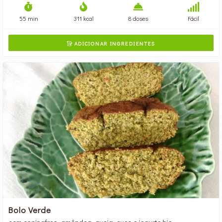
55 min
311 kcal
8 doses
Fácil
ADICIONAR INGREDIENTES

Bolo Verde