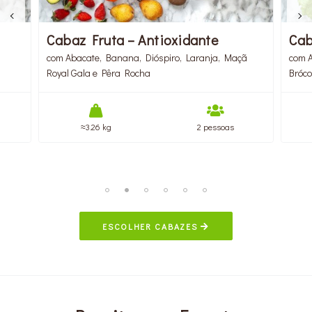
Cabaz Fruta – Antioxidante
Cab
com Abacate, Banana, Dióspiro, Laranja, Maçã
com A
Royal Gala e Pêra Rocha
Bróco
≈3.26 kg
2 pessoas
ESCOLHER CABAZES