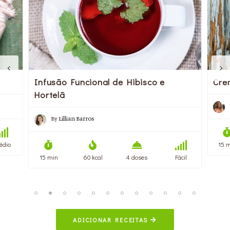
Infusão Funcional de Hibisco e
Cre
Hortelã
By
Lillian Barros
édio
15 
15 min
60 kcal
4 doses
Fácil
ADICIONAR RECEITAS