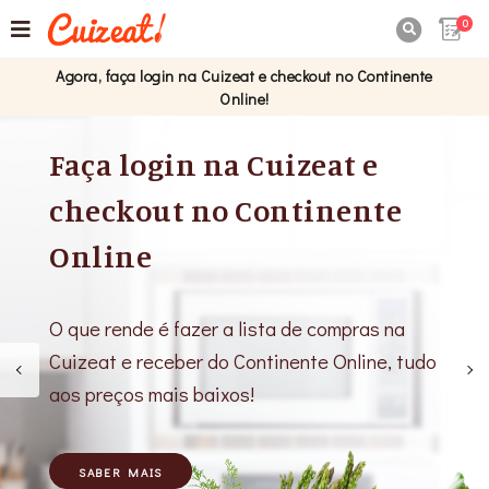
0

Agora, faça login na Cuizeat e checkout no Continente
Online!
 login na Cuizeat e
Já c
ckout no Continente
com
ine
É só a
Cuizea
rende é fazer a lista de compras na
de com
t e receber do Continente Online, tudo
eços mais baixos!
SAB
ER MAIS