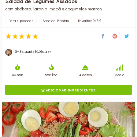
Salada de Legumes Assados
com abóbora, laranja, maçã e cogumelos marron
Para 4 pessoas
Base de Plantas
Favoritas (Mês)
By
Samanta McMurray
40 min
558 kcal
4 doses
Médio
ADICIONAR INGREDIENTES
