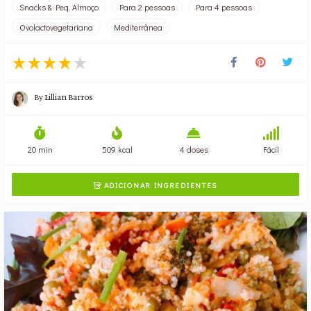
Snacks & Peq. Almoço
Para 2 pessoas
Para 4 pessoas
Ovolactovegetariana
Mediterrânea
By
Lillian Barros
20 min
509 kcal
4 doses
Fácil
ADICIONAR INGREDIENTES
