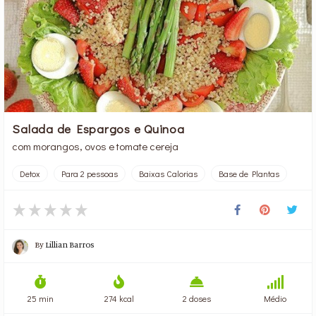
Salada de Espargos e Quinoa
com morangos, ovos e tomate cereja
Detox
Para 2 pessoas
Baixas Calorias
Base de Plantas
By
Lillian Barros
25 min
274 kcal
2 doses
Médio