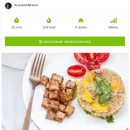
By
Joana Moura
20 min
529 kcal
4 doses
Médio
ADICIONAR INGREDIENTES
