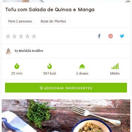
Tofu com Salada de Quinoa e Manga
Para 2 pessoas
Base de Plantas
By
Mafalda Rodiles
25 min
561 kcal
2 doses
Médio
ADICIONAR INGREDIENTES
