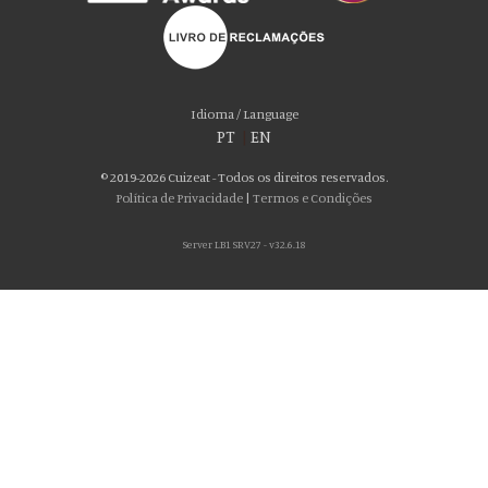
Idioma / Language
PT
|
EN
© 2019-2026 Cuizeat - Todos os direitos reservados.
Política de Privacidade
|
Termos e Condições
Server LB1 SRV27 - v32.6.18