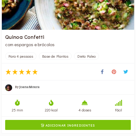
Quinoa Confetti
com espargos e brócolos
Para 4 pessoas
Base de Plantas
Dieta Paleo
By
Joana Moura
25 min
220 kcal
4 doses
Fácil
ADICIONAR INGREDIENTES
