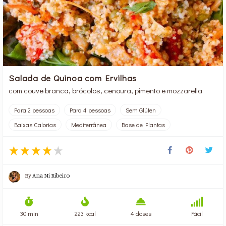
Salada de Quinoa com Ervilhas
com couve branca, brócolos, cenoura, pimento e mozzarella
Para 2 pessoas
Para 4 pessoas
Sem Glúten
Baixas Calorias
Mediterrânea
Base de Plantas
By
Ana Ni Ribeiro
30 min
223 kcal
4 doses
Fácil